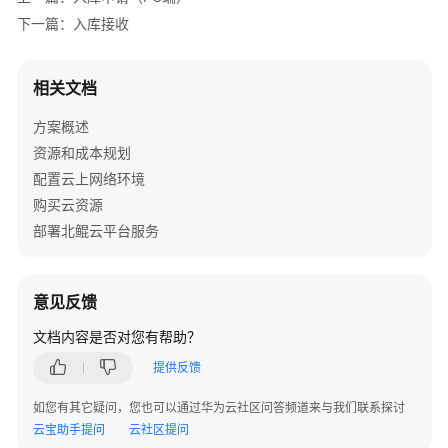
天
下一篇：入库接收
心
天
思
相关文档
数
方案概述
字
化
资源和成本规划
工
配置云上网络环境
厂
购买云资源
解
部署北鲲云平台服务
决
方
案
意见反馈
数
文档内容是否对您有帮助？
码
提供反馈
大
方
如您有其它疑问，您也可以通过华为云社区问答频道来与我们联系探讨
CAXA
云宝助手提问
云社区提问
研