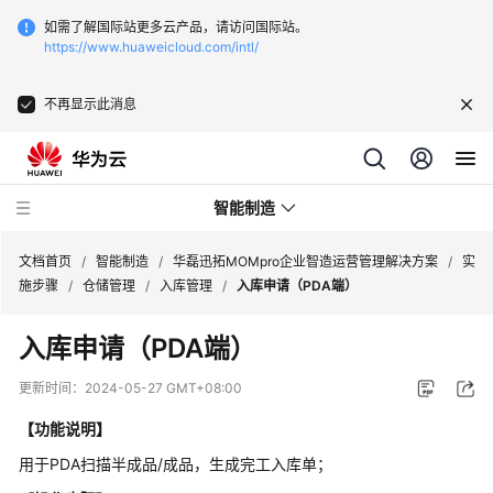
如需了解国际站更多云产品，请访问国际站。
https://www.huaweicloud.com/intl/
不再显示此消息
智能制造
文档首页
/
智能制造
/
华磊迅拓MOMpro企业智造运营管理解决方案
/
实
施步骤
/
仓储管理
/
入库管理
/
入库申请（PDA端）
华
入库申请（PDA端）
为
云
更新时间：
2024-05-27 GMT+08:00
芯
片
【功能说明】
EDA
用于PDA扫描半成品/成品，生成完工入库单；
云