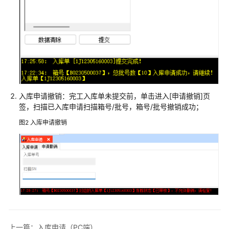
解
决
方
案
美
云
智
数
入库申请撤销：完工入库单未提交前，单击进入[申请撤销]页
产
签，扫描已入库申请扫描箱号/批号，箱号/批号撤销成功；
品
图2
入库申请撤销
企
划
数
字
化
解
决
方
案
上一篇：入库申请（PC端）