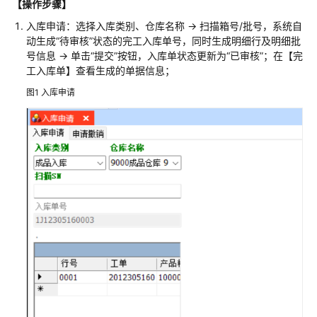
【操作步骤】
服
务
入库申请：选择入库类别、仓库名称 -> 扫描箱号/批号，系统自
解
动生成“待审核”状态的完工入库单号，同时生成明细行及明细批
决
号信息 -> 单击“提交”按钮，入库单状态更新为“已审核”；在【完
方
工入库单】查看生成的单据信息；
案
图1
入库申请
映
云
科
技
车
联
网
数
据
基
础
设
施