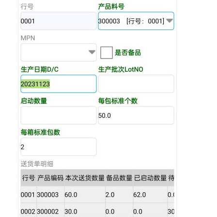
发
制
造
一
体
化
解
决
方
案
用
友
装
备
制
造
企
业
数