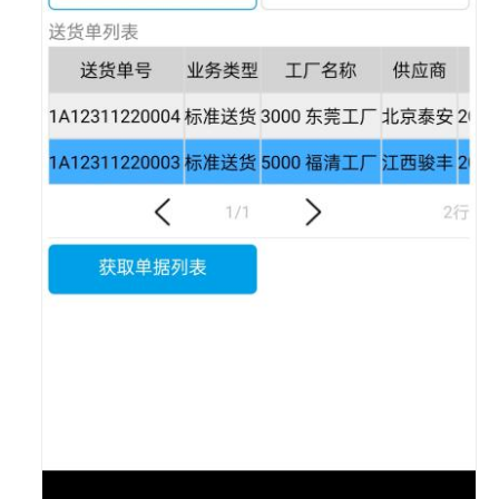
解
决
方
案
美
云
智
数
产
品
企
划
数
字
化
解
决
方
案