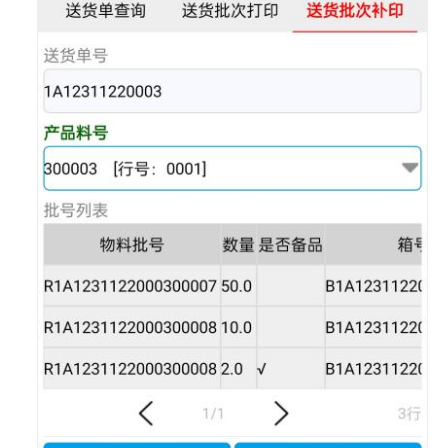
践
万
腾
科
技
制
造
运
营
管
理
MOM
解
决
方
案
实
践
华