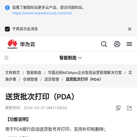
如需了解国际站更多云产品，请访问国际站。
https://www.huaweicloud.com/intl/
不再显示此消息
智能制造
文档首页
/
智能制造
/
华磊迅拓MOMpro企业智造运营管理解决方案
/
实
施步骤
/
仓储管理
/
送货管理
/
送货批次打印（PDA）
华
送货批次打印（PDA）
为
云
更新时间：
2024-05-27 GMT+08:00
芯
片
【功能说明】
EDA
用于PDA按行启动送货批号并打印，支持补印和删除；
云