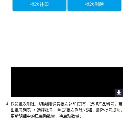
天
软
件
3D+IM
智
能
制
造
解
决
方
案
实
践
金
送货批次删除：切换到[送货批次补印]页签，选择产品料号，带
蝶
出批号列表 -> 选择批号，单击“批次删除”按钮，删除批号成功，
云
更新明细中的已启动数量、待启动数量；
星
空