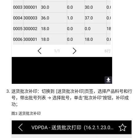
字
化
解
决
方
案
亿
信
华
辰
数
据
中
送货批次补印：切换到 [送货批次补印]页签，选择产品料号和行
台
号，带出批号列表 -> 选择批号，单击“批次补印”按钮，补印成
功；
解
决
图3
送货批次补印
方
案
实