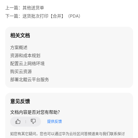
机
上一篇：其他送货单
械
下一篇：送货批次打印【合并】（PDA）
装
备
数
相关文档
字
化
方案概述
解
资源和成本规划
决
配置云上网络环境
方
购买云资源
案
实
部署北鲲云平台服务
践
黑
意见反馈
湖
文档内容是否对您有帮助？
智
造
提供反馈
云
端
如您有其它疑问，您也可以通过华为云社区问答频道来与我们联系探讨