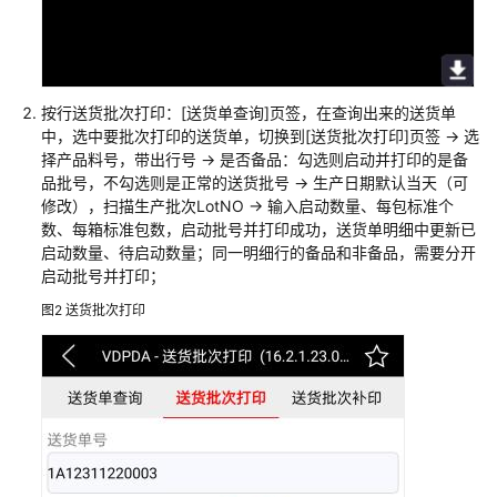
天
心
天
思
按行送货批次打印：[送货单查询]页签，在查询出来的送货单
数
中，选中要批次打印的送货单，切换到[送货批次打印]页签 -> 选
字
择产品料号，带出行号 -> 是否备品：勾选则启动并打印的是备
化
品批号，不勾选则是正常的送货批号 -> 生产日期默认当天（可
工
修改），扫描生产批次LotNO -> 输入启动数量、每包标准个
厂
数、每箱标准包数，启动批号并打印成功，送货单明细中更新已
解
启动数量、待启动数量；同一明细行的备品和非备品，需要分开
决
启动批号并打印；
方
图2
送货批次打印
案
数
码
大
方
CAXA
研