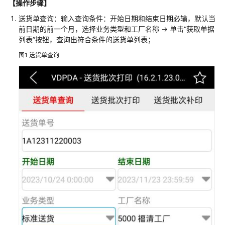
【操作步骤】
服
务
送货单查询：输入查询条件：开始日期和结束日期必输，默认当
解
前日期的前一个月，选择业务类型和工厂名称 -> 单击“获取单据
决
列表”按钮，查询出符合条件的送货单列表；
方
图1
送货单查询
案
映
云
科
技
车
联
网
数
据
基
础
设
施