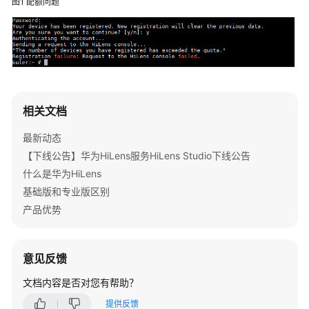
图1
配额问题
公
告
产
品
介
绍
相关文档
快
最新动态
速
【下线公告】华为HiLens服务HiLens Studio下线公告
入
什么是华为HiLens
门
基础版和专业版区别
用
产品优势
户
指
南
意见反馈
（基
文档内容是否对您有帮助？
础
版
提供反馈