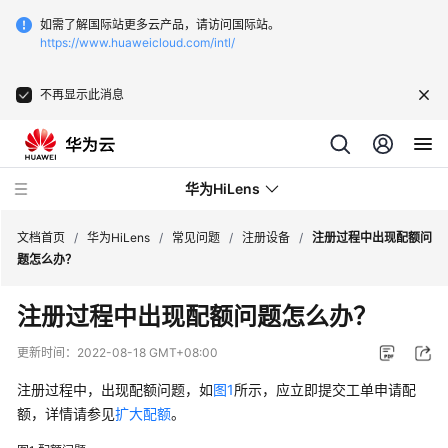
如需了解国际站更多云产品，请访问国际站。
https://www.huaweicloud.com/intl/
不再显示此消息
华为HiLens
文档首页
/
华为HiLens
/
常见问题
/
注册设备
/
注册过程中出现配额问
题怎么办？
最
注册过程中出现配额问题怎么办？
新
动
更新时间：
2022-08-18 GMT+08:00
态
注册过程中，出现配额问题，如
图1
所示，应立即提交工单申请配
服
额，详情请参见
扩大配额
。
务