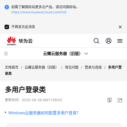
如需了解国际站更多云产品，请访问国际站。
https://www.huaweicloud.com/intl/
不再显示此消息
云耀云服务器（旧版）
文档首页
/
云耀云服务器（旧版）
/
常见问题
/
登录与连接
/
多用户登
录类
产
多用户登录类
品
介
更新时间：
2025-09-29 GMT+08:00
绍
Windows云服务器如何配置多用户登录？
快
速