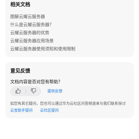
入
相关文档
门
图解云耀云服务器
用
什么是云耀云服务器？
户
云耀云服务器的优势
指
云耀云服务器应用场景
南
云耀云服务器使用须知和使用限制
最
佳
意见反馈
实
践
文档内容是否对您有帮助？
提供反馈
常
见
如您有其它疑问，您也可以通过华为云社区问答频道来与我们联系探讨
问
云宝助手提问
云社区提问
题
高
频