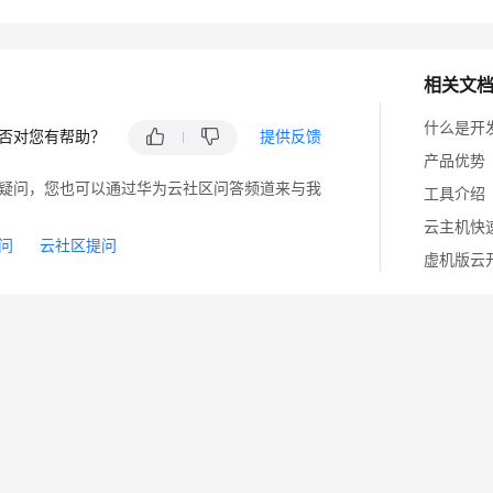
相关文
什么是开
否对您有帮助？
提供反馈
产品优势
疑问，您也可以通过华为云社区问答频道来与我
工具介绍
云主机快
问
云社区提问
虚机版云