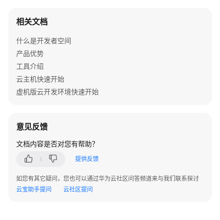
问
题
相关文档
高
什么是开发者空间
频
产品优势
常
工具介绍
见
云主机快速开始
问
虚机版云开发环境快速开始
题
开
发
意见反馈
环
文档内容是否对您有帮助？
境
常
提供反馈
见
如您有其它疑问，您也可以通过华为云社区问答频道来与我们联系探讨
问
云宝助手提问
云社区提问
题
云