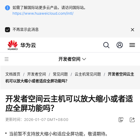
如需了解国际站更多云产品，请访问国际站。
https://www.huaweicloud.com/intl/
不再显示此消息
开发者空间
文档首页
/
开发者空间
/
常见问题
/
云主机常见问题
/
开发者空间云主
机可以放大缩小或者适应全屏功能吗？
开
开发者空间云主机可以放大缩小或者适
发
应全屏功能吗？
指
南
更新时间：
2026-01-07 GMT+08:00
常
当前暂不支持放大缩小和适应全屏功能，敬请期待。
见