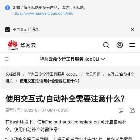
如需了解国际站更多云产品，请访问国际站。
https://www.huaweicloud.com/intl/
不再显示此消息
华为云命令行工具服务 KooCLI
文档首页
/
华为云命令行工具服务 KooCLI
/
常见问题
/
交互式/自动补全
相关
/
使用交互式/自动补全需要注意什么？
功
使用交互式/自动补全需要注意什么？
能
总
更新时间：
2022-07-07 GMT+08:00
览
在bash环境下，使用“hcloud auto-complete on”可开启自动补
产
全，使用自动补全时需注意：
品
自动补全提示参数时，若提示的参数名中有“[N]”，其含义为索引