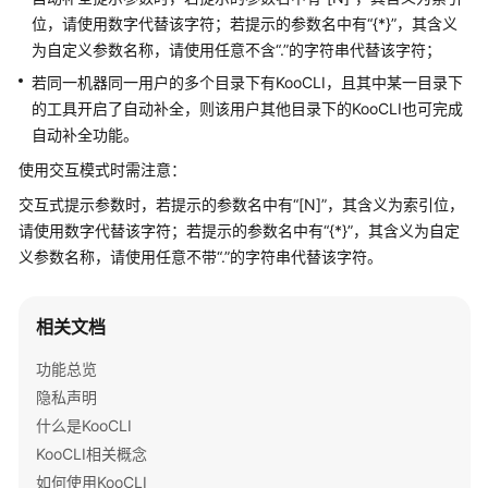
介
位，请使用数字代替该字符；若提示的参数名中有“{*}”，其含义
绍
为自定义参数名称，请使用任意不含“.”的字符串代替该字符；
若同一机器同一用户的多个目录下有KooCLI，且其中某一目录下
最
新
的工具开启了自动补全，则该用户其他目录下的KooCLI也可完成
动
自动补全功能。
态
使用交互模式时需注意：
交互式提示参数时，若提示的参数名中有“[N]”，其含义为索引位，
快
速
请使用数字代替该字符；若提示的参数名中有“{*}”，其含义为自定
入
义参数名称，请使用任意不带“.”的字符串代替该字符。
门
相关文档
用
户
功能总览
指
隐私声明
南
什么是KooCLI
常
KooCLI相关概念
见
如何使用KooCLI