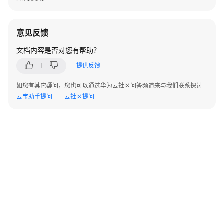
问
题
意见反馈
概
述
文档内容是否对您有帮助？
提供反馈
认
证
如您有其它疑问，您也可以通过华为云社区问答频道来与我们联系探讨
相
云宝助手提问
云社区提问
关
配
置
项
相
关
元
数
据