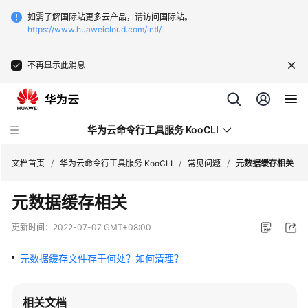
如需了解国际站更多云产品，请访问国际站。
https://www.huaweicloud.com/intl/
不再显示此消息
华为云命令行工具服务 KooCLI
文档首页
/
华为云命令行工具服务 KooCLI
/
常见问题
/
元数据缓存相关
元数据缓存相关
功
能
更新时间：
2022-07-07 GMT+08:00
总
览
元数据缓存文件存于何处？如何清理？
产
品
相关文档