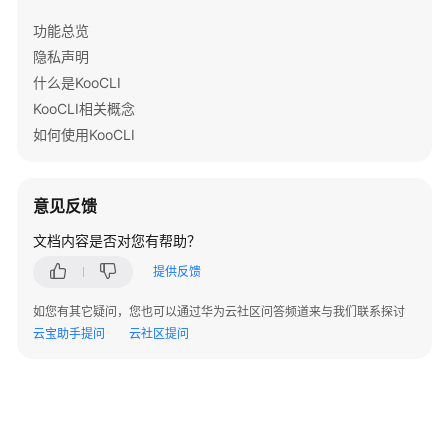
介
功能总览
绍
隐私声明
最
什么是KooCLI
新
KooCLI相关概念
动
如何使用KooCLI
态
快
意见反馈
速
入
文档内容是否对您有帮助？
门
提供反馈
用
如您有其它疑问，您也可以通过华为云社区问答频道来与我们联系探讨
户
云宝助手提问
云社区提问
指
南
常
见