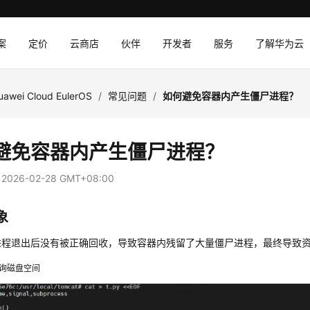
案
定价
云商店
伙伴
开发者
服务
了解华为云
uawei Cloud EulerOS
/
常见问题
/
如何避免容器内产生僵尸进程？
避免容器内产生僵尸进程？
：
2026-02-28 GMT+08:00
象
进程退出后没有被正确回收，导致容器内残留了大量僵尸进程，最终导致
 查询磁盘空间