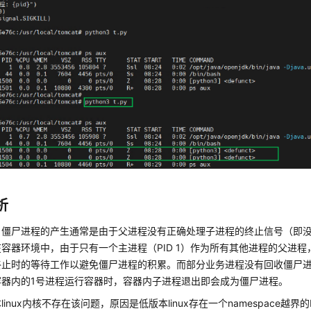
析
，僵尸进程的产生通常是由于父进程没有正确处理子进程的终止信号（即
容器环境中，由于只有一个主进程（PID 1）作为所有其他进程的父进
终止时的等待工作以避免僵尸进程的积累。而部分业务进程没有回收僵尸
容器内的1号进程运行容器时，容器内子进程退出即会成为僵尸进程。
linux内核不存在该问题，原因是低版本linux存在一个namespace越