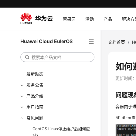
智果园
活动
产品
解决方
Huawei Cloud EulerOS
文档首页
/
H
如何
最新动态
更新时间
服务公告
问题现
产品介绍
容器内子
用户指南
常见问题
图1
df -m
CentOS Linux停止维护后如何应
对？