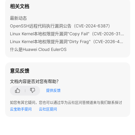
改
相关文档
控
最新动态
制
台
OpenSSH远程代码执行漏洞公告（CVE-2024-6387）
操
Linux Kernel本地权限提升漏洞"Copy Fail"（CVE-2026-31431）
作
Linux Kernel本地权限提升漏洞"Dirty Frag"（CVE-2026-43284）
系
什么是Huawei Cloud EulerOS
统
名
称？
意见反馈
HCE、
文档内容是否对您有帮助？
openEuler
提供反馈
和
EulerOS
如您有其它疑问，您也可以通过华为云社区问答频道来与我们联系探讨
镜
云宝助手提问
云社区提问
像
的
主
要