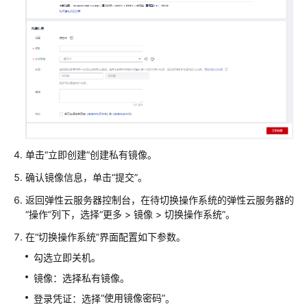
迁
移
方
案？
如
何
安
装
mlnx
单击
“立即创建”
创建私有镜像。
驱
动？
确认镜像信息，单击
“提交”
。
返回
弹性云服务器
控制台，在待切换操作系统的
弹性云服务器
的
如
“操作”列下，选择“更多 > 镜像 > 切换操作系统”。
何
开
在
“切换操作系统”
界面配置如下参数。
启
勾选立即关机。
HCE
的
镜像：选择私有镜像。
SELinux
“使用镜像密码”
登录凭证：选择
。
功