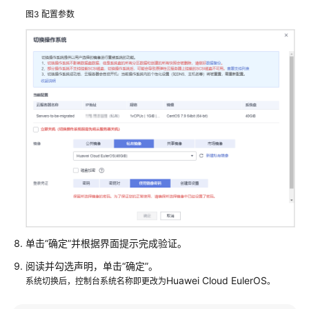
图3
配置参数
能？
如
何
关
闭
HCE
的
SELinux
功
能？
迁
移
系
单击
“确定”
并根据界面提示完成验证。
统
后，
阅读并勾选声明，单击“确定”。
如
Huawei Cloud EulerOS
系统切换后，控制台系统名称即更改为
。
何
更