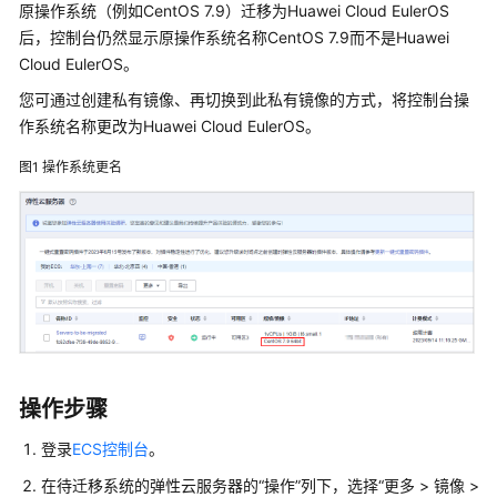
公
原操作系统（例如CentOS 7.9）迁移为
Huawei Cloud EulerOS
告
后，控制台仍然显示原操作系统名称CentOS 7.9而不是
Huawei
Cloud EulerOS
。
产
您可通过创建私有镜像、再切换到此私有镜像的方式，将控制台操
品
作系统名称更改为
Huawei Cloud EulerOS
。
介
绍
图1
操作系统更名
用
户
指
南
常
见
问
操作步骤
题
登录
ECS控制台
。
CentOS
Linux
在待迁移系统的
弹性云服务器
的“操作”列下，选择“更多 > 镜像 >