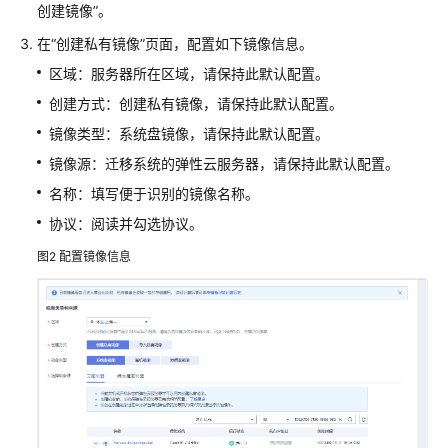
停
创建镜像”。
止
在
“创建私有镜像”
页面，配置如下镜像信息。
维
区域：服务器所在区域，请保持此默认配置。
护
后
创建方式：创建私有镜像，请保持此默认配置。
如
镜像类型：系统盘镜像，请保持此默认配置。
何
镜像源：迁移系统的弹性云服务器，请保持此默认配置。
应
对？
名称：填写便于识别的镜像名称。
协议：阅读并勾选协议。
华
为
图2
配置镜像信息
云
针
对
CentOS
EOL
有
没
有