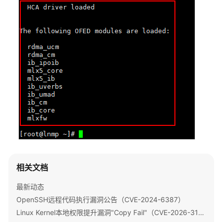
作
系
统
名
称？
HCE、
openEuler
和
EulerOS
镜
像
的
主
要
相关文档
区
别
最新动态
是
OpenSSH远程代码执行漏洞公告（CVE-2024-6387）
什
么？
Linux Kernel本地权限提升漏洞"Copy Fail"（CVE-2026-31431）