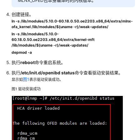
MLNX_OFED包本身编译时的内核版本。
何
应
创建链接。
对？
ln -s /lib/modules/5.10.0-60.18.0.50.oe2203.x86_64/extra/mlnx-
ofa_kernel /lib/modules/$(uname -r)/weak-updates/
ln -s /lib/modules/5.10.0-
华
60.18.0.50.oe2203.x86_64/extra/kernel-mft
为
/lib/modules/$(uname -r)/weak-updates/
云
depmod -a
针
执行
对
reboot
命令重启系统。
CentOS
执行
/etc/init.d/openibd status
命令查看驱动安装结果。
EOL
图1
显示如
表示驱动安装成功。
有
图1
驱动安装成功
没
有
迁
移
方
案？
如