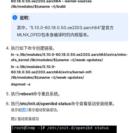
60.18.0.50.oe2203.aarch64 --kernel-sources
闭
/lib/modules/$(uname -r)/build
HCE
的
说明：
SELinux
其中，“5.10.0-60.18.0.50.oe2203.aarch64”是官方
功
MLNX_OFED包本身编译时的内核版本。
能？
执行如下命令创建链接。
迁
ln -s /lib/modules/5.10.0-60.18.0.50.oe2203.aarch64/extra/mlnx-
移
ofa_kernel /lib/modules/$(uname -r)/weak-updates/
系
ln -s /lib/modules/5.10.0-
统
60.18.0.50.oe2203.aarch64/extra/kernel-mft
后，
/lib/modules/$(uname -r)/weak-updates/
如
depmod -a
何
执行
reboot
命令重启系统。
更
改
执行
/etc/init.d/openibd status
命令查看驱动安装结果。
控
图2
显示如
表示驱动安装成功。
制
图2
驱动安装成功
台
操