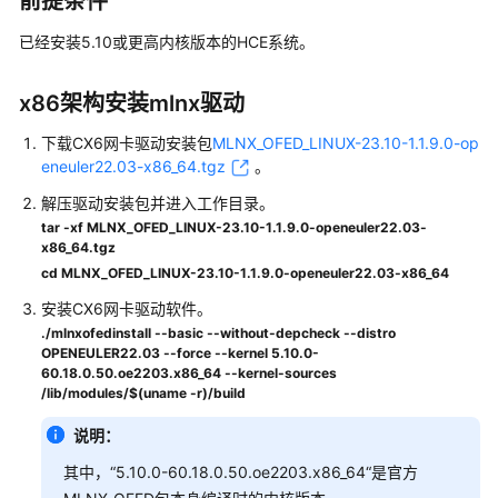
前提条件
介
绍
已经安装5.10或更高内核版本的
HCE
系统。
用
x86架构安装mlnx驱动
户
指
下载CX6网卡驱动安装包
MLNX_OFED_LINUX-23.10-1.1.9.0-op
南
eneuler22.03-x86_64.tgz
。
常
解压驱动安装包并进入工作目录。
见
tar -xf MLNX_OFED_LINUX-23.10-1.1.9.0-openeuler22.03-
x86_64.tgz
问
题
cd MLNX_OFED_LINUX-23.10-1.1.9.0-openeuler22.03-x86_64
安装CX6网卡驱动软件。
CentOS
./mlnxofedinstall --basic --without-depcheck --distro
Linux
OPENEULER22.03 --force --kernel 5.10.0-
60.18.0.50.oe2203.x86_64 --kernel-sources
停
/lib/modules/$(uname -r)/build
止
维
说明：
护
其中，“5.10.0-60.18.0.50.oe2203.x86_64“是官方
后
如