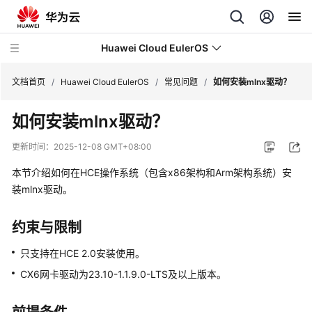
Huawei Cloud EulerOS
文档首页
/
Huawei Cloud EulerOS
/
常见问题
/
如何安装mlnx驱动？
如何安装mlnx驱动？
最
新
更新时间：
2025-12-08 GMT+08:00
动
态
本节介绍如何在
HCE
操作系统（包含x86架构和Arm架构系统）安
装mlnx驱动。
服
务
约束与限制
公
告
只支持在
HCE
2.0安装使用。
CX6网卡驱动为23.10-1.1.9.0-LTS及以上版本。
产
品