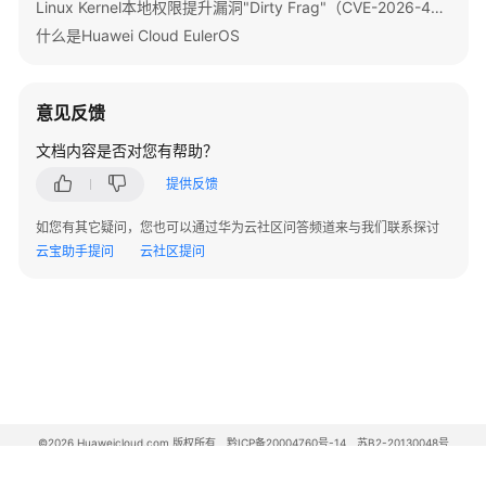
Linux Kernel本地权限提升漏洞"Dirty Frag"（CVE-2026-43284）
如
什么是Huawei Cloud EulerOS
何
打
开
意见反馈
内
核
文档内容是否对您有帮助？
wireguard
提供反馈
模
块
如您有其它疑问，您也可以通过华为云社区问答频道来与我们联系探讨
以
云宝助手提问
云社区提问
及
安
装
wireguard-
tools？
如
何
©2026 Huaweicloud.com 版权所有
黔ICP备20004760号-14
苏B2-20130048号
将
A2.B1.B2-20070312
增值电信业务经营许可证：B1.B2-20200593 | 代理域名注册服务机构：新网、西数
docker