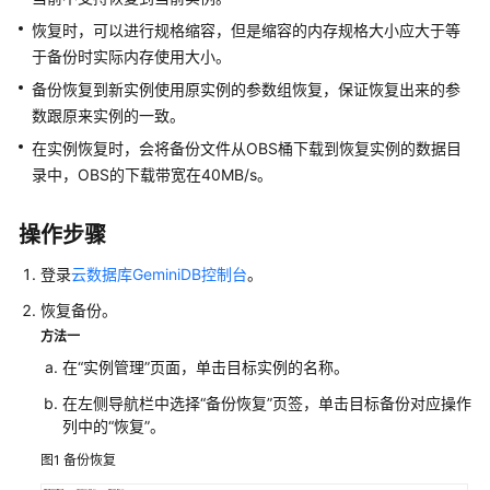
介
绍
恢复时，可以进行规格缩容，但是缩容的内存规格大小应大于等
于备份时实际内存使用大小。
GeminiDB
备份恢复到新实例使用原实例的参数组恢复，保证恢复出来的参
Redis
数跟原来实例的一致。
接
口
在实例恢复时，会将备份文件从OBS桶下载到恢复实例的数据目
录中，OBS的下载带宽在40MB/s。
GeminiDB
Influx
操作步骤
接
口
登录
云数据库GeminiDB控制台
。
恢复备份。
GeminiDB
方法一
Cassandra
在
“实例管理”
页面，单击目标实例的名称。
接
口
在左侧导航栏中选择
“备份恢复”
页签，单击目标备份对应操作
列中的
“恢复”
。
GeminiDB
图1
备份恢复
兼