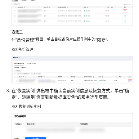
容
DynamoDB
接
口
方法二
GeminiDB
在
页面，单击目标备份对应操作列中的
。
“备份管理”
“恢复”
HBase
接
图2
备份管理
口
产
品
介
绍
在
“恢复实例”
弹出框中确认当前实例信息及恢复方式，单击
“确
定”
，跳转到“恢复到新数据库实例”的服务选型页面。
计
图3
恢复到新实例
费
说
明