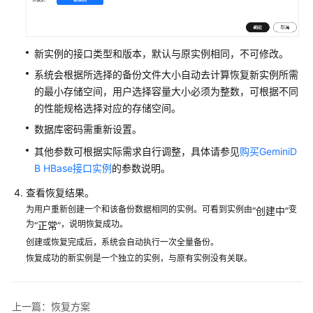
快
速
入
门
新实例的接口类型和版本，默认与原实例相同，不可修改。
系统会根据所选择的备份文件大小自动去计算恢复新实例所需
用
的最小存储空间，用户选择容量大小必须为整数，可根据不同
户
的性能规格选择对应的存储空间。
指
南
数据库密码需重新设置。
其他参数可根据实际需求自行调整，具体请参见
购买GeminiD
通
B HBase接口实例
的参数说明。
过
IAM
查看恢复结果。
授
为用户重新创建一个和该备份数据相同的实例。可看到实例由
变
“创建中”
予
为
，说明恢复成功。
“正常”
使
创建或恢复完成后，系统会自动执行一次全量备份。
用
恢复成功的新实例是一个独立的实例，与原有实例没有关联。
GeminiDB
HBase
的
上一篇：恢复方案
权