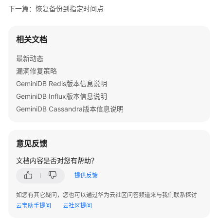
下一篇：恢复备份到指定时间点
限
购
相关文档
买
GeminiDB
最新动态
HBase
漏洞修复策略
接
GeminiDB Redis版本信息说明
口
实
GeminiDB Influx版本信息说明
例
GeminiDB Cassandra版本信息说明
实
例
意见反馈
连
文档内容是否对您有帮助？
接
及
提供反馈
管
理
如您有其它疑问，您也可以通过华为云社区问答频道来与我们联系探讨
云宝助手提问
云社区提问
数