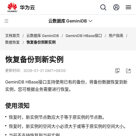
云数据库 GeminiDB
文档首页
/
云数据库 GeminiDB
/
GeminiDB HBase接口
/
用户指南
/
数据恢复
/
恢复备份到新实例
最
恢复备份到新实例
新
动
更新时间：
2026-01-21 GMT+08:00
态
GeminiDB HBase接口支持使用已有的备份，将
备份数据恢复到新
服
实例，
您可根据业务需要进行恢复。
务
公
使用须知
告
恢复时，新实例节点数应大于等于原实例的节点数。
产
恢复时，新实例的空间大小必须大于或等于原实例的空间大小。
品
当前不支持恢复到当前实例。