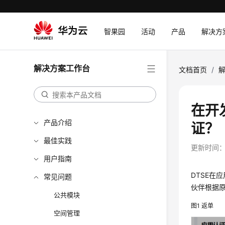
智果园
活动
产品
解决方
解决方案工作台
文档首页
/
在开
产品介绍
证？
最佳实践
更新时间
用户指南
DTSE
常见问题
伙伴根据
公共模块
图1
返单
空间管理