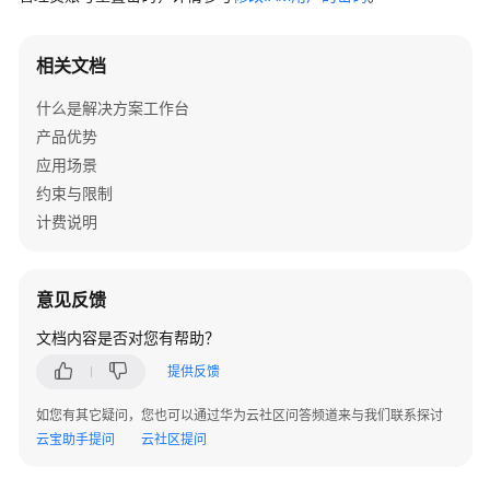
实
践
相关文档
用
什么是解决方案工作台
户
指
产品优势
南
应用场景
约束与限制
常
计费说明
见
问
题
意见反馈
公
文档内容是否对您有帮助？
共
提供反馈
模
块
如您有其它疑问，您也可以通过华为云社区问答频道来与我们联系探讨
云宝助手提问
云社区提问
空
间