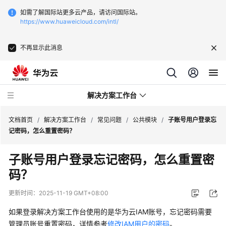
如需了解国际站更多云产品，请访问国际站。
https://www.huaweicloud.com/intl/
不再显示此消息
解决方案工作台
文档首页
/
解决方案工作台
/
常见问题
/
公共模块
/
子账号用户登录忘
记密码，怎么重置密码？
产
子账号用户登录忘记密码，怎么重置密
品
码？
介
绍
更新时间：
2025-11-19 GMT+08:00
最
如果登录解决方案工作台使用的是华为云IAM账号，忘记密码需要
佳
管理员账号重置密码，详情参考
修改IAM用户的密码
。