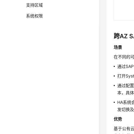
支持区域
系统权限
跨AZ 
场景
在不同的可
通过SAP
打开Sys
通过配置S
本，具体
HA系统
发切换及
优势
基于公有云