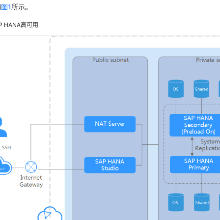
如
图1
所示。
P HANA高可用