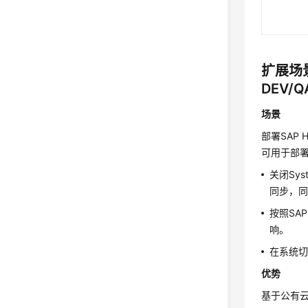
扩展场景：
DEV/
场景
部署SAP 
可用于部
关闭Sys
同步，
按照SA
响。
在系统
优势
基于公有云