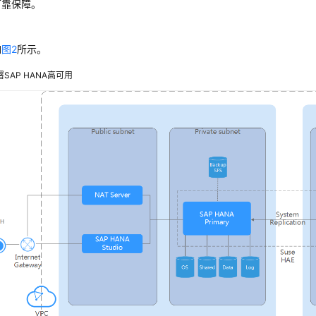
可靠保障。
如
图2
所示。
署SAP HANA高可用