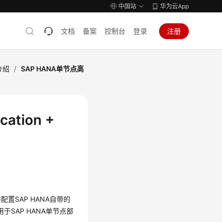
中国站
华为云App
文档
备案
控制台
登录
注册
介绍
/
SAP HANA单节点高
ation +
配置SAP HANA自带的
应用于SAP HANA单节点部