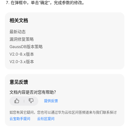
指
在弹框中，单击“确定”，完成参数的修改。
南
相关文档
开
发
最新动态
指
漏洞修复策略
南
GaussDB版本策略
V2.0-8.x版本
调
优
V2.0-3.x版本
指
南
意见反馈
参
文档内容是否对您有帮助？
考
提供反馈
最
佳
如您有其它疑问，您也可以通过华为云社区问答频道来与我们联系探讨
实
云宝助手提问
云社区提问
践