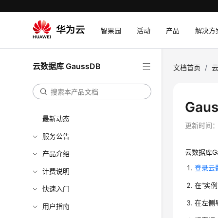
智果园
活动
产品
解决方
云数据库 GaussDB
文档首页
/
云
Gau
最新动态
更新时间
服务公告
云数据库G
产品介绍
登录云数
计费说明
在
“实例
快速入门
在左侧
用户指南