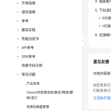
搜索框中搜
开发指南
下拉选
调优指南
0代
参考
1代
最佳实践
在弹框
性能白皮书
API参考
SDK参考
意见反馈
场景代码示例
文档内容是
常见问题
产品咨询
如您有其它
们联系探讨
GaussDB资源冻结/解冻/释放/删
除/退订
云宝助手提
资源及磁盘管理