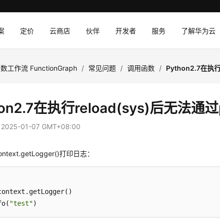
案
定价
云商店
伙伴
开发者
服务
了解华为云
数工作流 FunctionGraph
/
常见问题
/
调用函数
/
Python2.7在执
hon2.7在执行reload(sys)后无法通
：
2025-01-07 GMT+08:00
text.getLogger()打印日志：
fo(
"test"
)