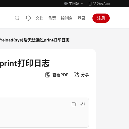
中国站
华为云App
文档
备案
控制台
登录
注册
行reload(sys)后无法通过print打印日志
过print打印日志
分享
查看PDF