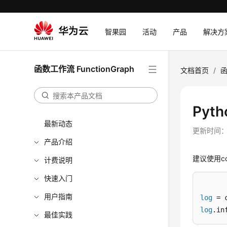
智果园
活动
产品
解决方
函数工作流 FunctionGraph
文档首页
/
函
Pyt
最新动态
更新时间
产品介绍
建议使用con
计费说明
快速入门
用户指南
log
log
.in
最佳实践