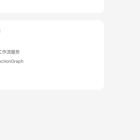
档
工作流服务
tionGraph