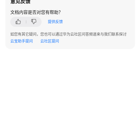
意见反馈
实
践
文档内容是否对您有帮助？
提供反馈
开
发
如您有其它疑问，您也可以通过华为云社区问答频道来与我们联系探讨
指
云宝助手提问
云社区提问
南
API
参
考
SDK
参
考
场
景
代
©2026 Huaweicloud.com 版权所有
黔ICP备20004760号-14
苏B2-20130048号
码
A2.B1.B2-20070312