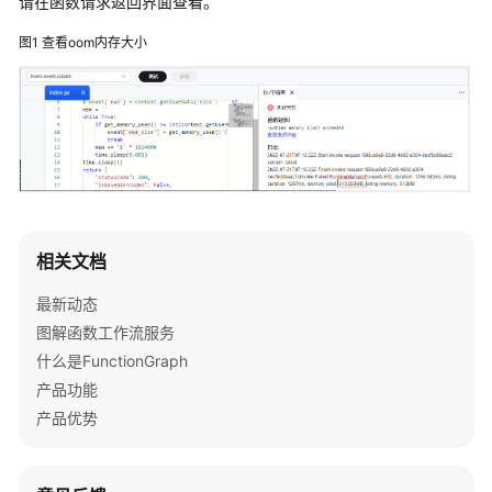
请在函数请求返回界面查看。
介
绍
图1
查看oom内存大小
计
费
说
明
快
速
入
相关文档
门
最新动态
用
图解函数工作流服务
户
什么是FunctionGraph
指
产品功能
南
产品优势
最
佳