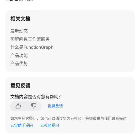
介
绍
相关文档
计
最新动态
费
说
图解函数工作流服务
明
什么是FunctionGraph
产品功能
快
产品优势
速
入
门
意见反馈
用
文档内容是否对您有帮助？
户
提供反馈
指
南
如您有其它疑问，您也可以通过华为云社区问答频道来与我们联系探讨
云宝助手提问
云社区提问
最
佳