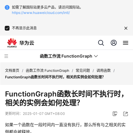
如需了解国际站更多云产品，请访问国际站。
https://www.huaweicloud.com/intl/
不再显示此消息
函数工作流 FunctionGraph
文档首页
/
函数工作流 FunctionGraph
/
常见问题
/
调用函数
/
FunctionGraph函数长时间不执行时，相关的实例会如何处理？
最
FunctionGraph函数长时间不执行时，
新
相关的实例会如何处理？
动
态
更新时间：
2025-01-07 GMT+08:00
产
如果一个函数在一段时间内一直没有执行，那么所有与之相关的实
品
例都会被释放。