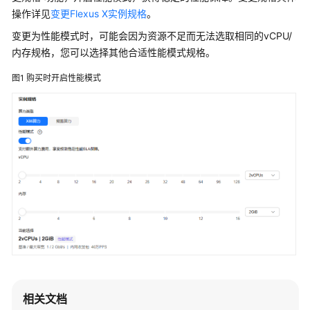
产
操作详见
变更Flexus X实例规格
。
品
变更为性能模式时，可能会因为资源不足而无法选取相同的vCPU/
介
内存规格，您可以选择其他合适性能模式规格。
绍
图1
购买时开启性能模式
快
速
入
门
用
户
指
南
最
佳
实
践
相关文档