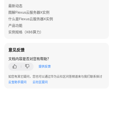
API
最新动态
参
图解Flexus云服务器X实例
考
什么是Flexus云服务器X实例
产品功能
常
实例规格（X86算力）
见
问
题
意见反馈
产
文档内容是否对您有帮助？
品
咨
提供反馈
询
如您有其它疑问，您也可以通过华为云社区问答频道来与我们联系探讨
云宝助手提问
云社区提问
计
费
相
关
操