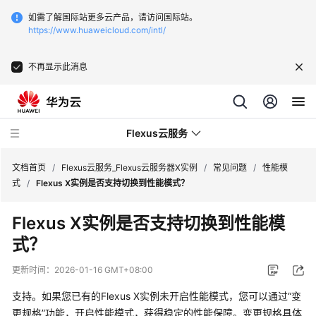
如需了解国际站更多云产品，请访问国际站。
https://www.huaweicloud.com/intl/
不再显示此消息
Flexus云服务
文档首页
/
Flexus云服务_Flexus云服务器X实例
/
常见问题
/
性能模
式
/
Flexus X实例是否支持切换到性能模式？
Flexus X实例是否支持切换到性能模
式？
最
新
更新时间：
2026-01-16 GMT+08:00
动
态
支持。如果您已有的Flexus X实例未开启性能模式，您可以通过“变
更规格”功能，开启性能模式，获得稳定的性能保障。
变更规格具体