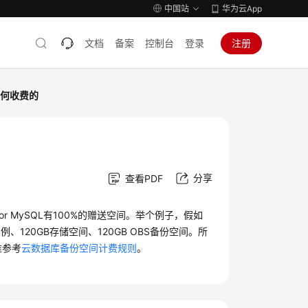
中国站
华为云App
文档
备案
控制台
登录
注册
是如何收费的
分享
查看PDF
for MySQL
有100%的赠送空间。举个例子，假如
、120GB存储空间、120GB OBS备份空间。所
准参考
云数据库备份空间计费规则
。