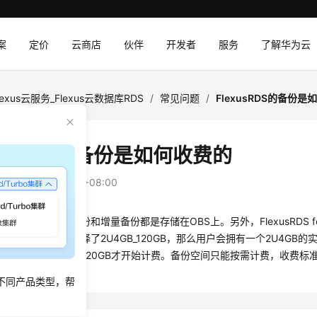
案
定价
云商店
伙伴
开发者
服务
了解华为云
lexus云服务_Flexus云数据库RDS
/
常见问题
/
FlexusRDS的备份
usRDS
的备份是如何收费的
：
2025-09-25 GMT+08:00
云数据库RDS
的全量备份和增量备份都是存储在OBS上。另外，
FlexusRDS 
例套餐时，规格选择了2U4GB_120GB，那么用户会拥有一个2U4GB的实例
据合计，只有超过120GB才开始计费。备份空间只能按需计费，收费标
不同产品类型，帮