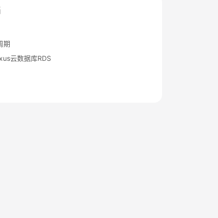
档
周期
xus云数据库RDS