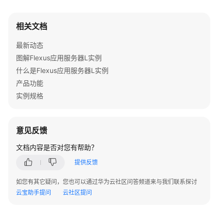
产
品
相关文档
介
绍
最新动态
图解Flexus应用服务器L实例
快
什么是Flexus应用服务器L实例
速
产品功能
入
门
实例规格
用
户
意见反馈
指
文档内容是否对您有帮助？
南
提供反馈
最
如您有其它疑问，您也可以通过华为云社区问答频道来与我们联系探讨
佳
云宝助手提问
实
云社区提问
践