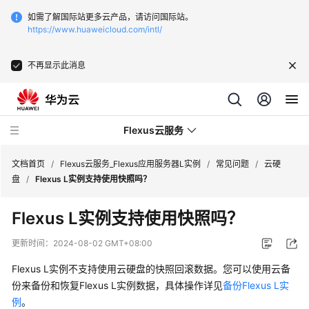
如需了解国际站更多云产品，请访问国际站。
https://www.huaweicloud.com/intl/
不再显示此消息
Flexus云服务
文档首页
/
Flexus云服务_Flexus应用服务器L实例
/
常见问题
/
云硬
盘
/
Flexus L实例支持使用快照吗？
Flexus L实例支持使用快照吗？
最
更新时间：
2024-08-02 GMT+08:00
新
Flexus L实例不支持使用云硬盘的快照回滚数据。您可以使用云备
动
份来备份和恢复Flexus L实例数据，具体操作详见
备份Flexus L实
态
例
。