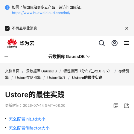
如需了解国际站更多云产品，请访问国际站。
https://www.huaweicloud.com/intl/
不再显示此消息
云数据库 GaussDB
文档首页
/
云数据库 GaussDB
/
特性指南（分布式_V2.0-3.x）
/
存储引
擎
/
Ustore存储引擎
/
Ustore简介
/
Ustore的最佳实践
最
Ustore的最佳实践
新
动
更新时间：
2026-07-14 GMT+08:00
态
怎么配置init_td大小
服
怎么配置fillfactor大小
务