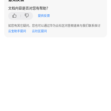
指
南
文档内容是否对您有帮助？
提供反馈
开
发
如您有其它疑问，您也可以通过华为云社区问答频道来与我们联系探讨
指
云宝助手提问
云社区提问
南
最
佳
实
践
性
能
白
皮
书
©2026 Huaweicloud.com 版权所有
黔ICP备20004760号-14
苏B2-20130048号
API
A2.B1.B2-20070312