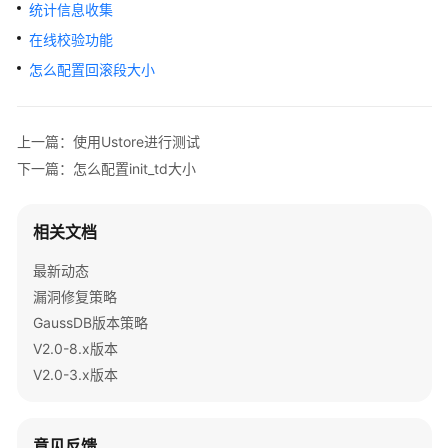
公
统计信息收集
告
在线校验功能
怎么配置回滚段大小
产
品
介
上一篇：使用Ustore进行测试
绍
下一篇：怎么配置init_td大小
计
费
相关文档
说
明
最新动态
漏洞修复策略
快
GaussDB版本策略
速
入
V2.0-8.x版本
门
V2.0-3.x版本
用
户
意见反馈