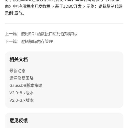
公
南
》中“应用程序开发教程 > 基于JDBC开发 > 示例：逻辑复制代码
告
示例”章节。
产
品
上一篇：使用SQL函数接口进行逻辑解码
介
绍
下一篇：逻辑解码内存管理
计
相关文档
费
说
最新动态
明
漏洞修复策略
GaussDB版本策略
快
速
V2.0-8.x版本
入
V2.0-3.x版本
门
用
意见反馈
户