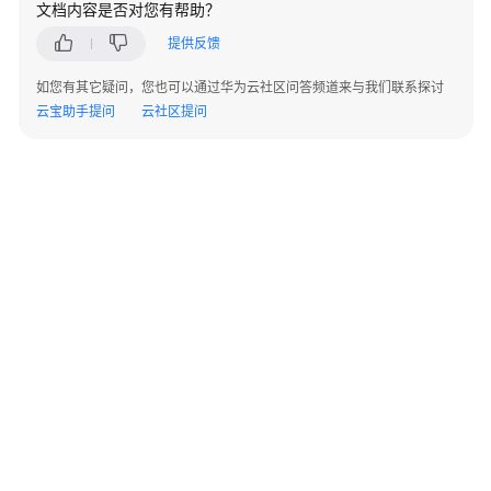
文档内容是否对您有帮助？
指
南
提供反馈
开
如您有其它疑问，您也可以通过华为云社区问答频道来与我们联系探讨
发
云宝助手提问
云社区提问
指
南
调
优
指
南
参
考
最
佳
©2026 Huaweicloud.com 版权所有
黔ICP备20004760号-14
苏B2-20130048号
实
A2.B1.B2-20070312
增值电信业务经营许可证：B1.B2-20200593 | 代理域名注册服务机构：新网、西数
践