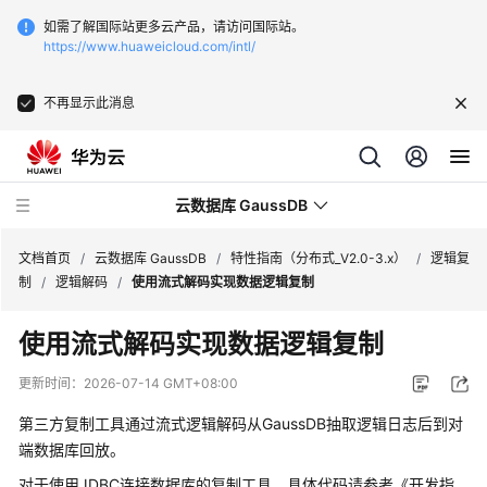
如需了解国际站更多云产品，请访问国际站。
https://www.huaweicloud.com/intl/
不再显示此消息
云数据库 GaussDB
文档首页
/
云数据库 GaussDB
/
特性指南（分布式_V2.0-3.x）
/
逻辑复
制
/
逻辑解码
/
使用流式解码实现数据逻辑复制
最
使用流式解码实现数据逻辑复制
新
动
更新时间：
2026-07-14 GMT+08:00
态
第三方复制工具通过流式逻辑解码从
GaussDB
抽取逻辑日志后到对
服
端数据库回放。
务
对于使用JDBC连接数据库的复制工具，具体代码请参考《
开发指