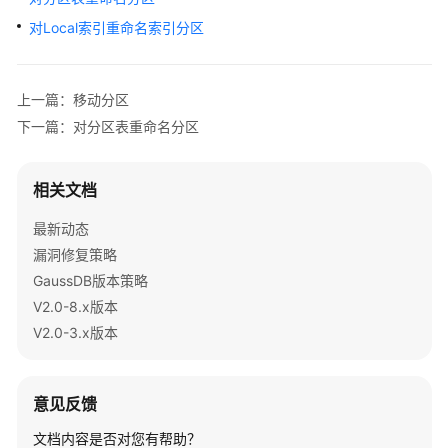
公
对Local索引重命名索引分区
告
产
品
上一篇：移动分区
介
下一篇：对分区表重命名分区
绍
相关文档
计
费
最新动态
说
漏洞修复策略
明
GaussDB版本策略
快
V2.0-8.x版本
速
V2.0-3.x版本
入
门
意见反馈
用
户
文档内容是否对您有帮助？