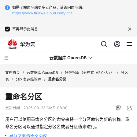
如需了解国际站更多云产品，请访问国际站。
https://www.huaweicloud.com/intl/
不再显示此消息
云数据库 GaussDB
文档首页
/
云数据库 GaussDB
/
特性指南（分布式_V2.0-8.x）
/
分区
表
/
分区表运维管理
/
重命名分区
最
重命名分区
新
动
更新时间：
2026-03-23 GMT+08:00
态
用户可以使用重命名分区的命令来将一个分区命名为新的名称。重
服
命名分区可以通过指定分区名或者分区值来进行。
务
对分区表重命名分区