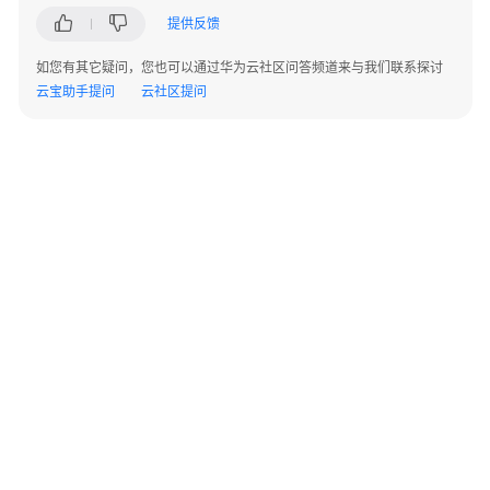
指
提供反馈
南
如您有其它疑问，您也可以通过华为云社区问答频道来与我们联系探讨
开
云宝助手提问
云社区提问
发
指
南
最
佳
实
践
性
能
白
皮
©2026 Huaweicloud.com 版权所有
黔ICP备20004760号-14
苏B2-20130048号
书
A2.B1.B2-20070312
增值电信业务经营许可证：B1.B2-20200593 | 代理域名注册服务机构：新网、西数
电子营业执照
贵公网安备 52990002000093号
API