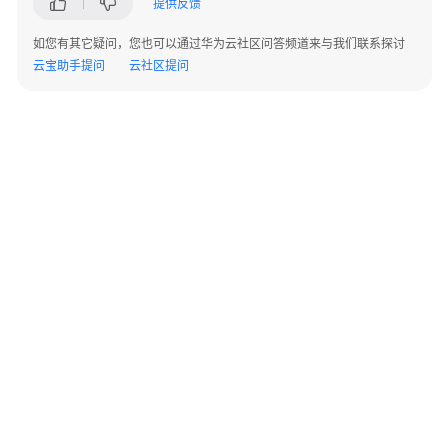
提供反馈
指
南
如您有其它疑问，您也可以通过华为云社区问答频道来与我们联系探讨
云宝助手提问
云社区提问
开
发
指
南
调
优
指
南
参
考
©2026 Huaweicloud.com 版权所有
黔ICP备20004760号-14
苏B2-20130048号
最
A2.B1.B2-20070312
佳
增值电信业务经营许可证：B1.B2-20200593 | 代理域名注册服务机构：新网、西数
实
电子营业执照
贵公网安备 52990002000093号
践