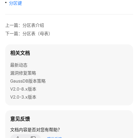
公
分区键
告
产
上一篇：分区表介绍
品
下一篇：分区表（母表）
介
绍
相关文档
计
最新动态
费
说
漏洞修复策略
明
GaussDB版本策略
V2.0-8.x版本
快
V2.0-3.x版本
速
入
门
意见反馈
用
文档内容是否对您有帮助？
户