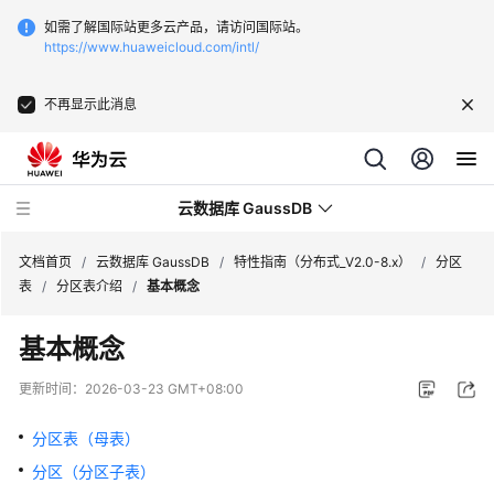
如需了解国际站更多云产品，请访问国际站。
https://www.huaweicloud.com/intl/
不再显示此消息
云数据库 GaussDB
文档首页
/
云数据库 GaussDB
/
特性指南（分布式_V2.0-8.x）
/
分区
表
/
分区表介绍
/
基本概念
最
基本概念
新
动
更新时间：
2026-03-23 GMT+08:00
态
分区表（母表）
服
分区（分区子表）
务