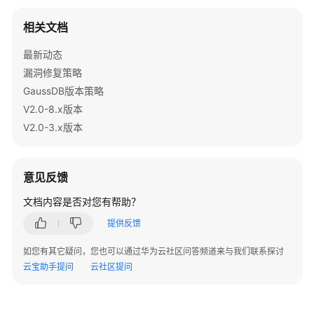
指
南
相关文档
开
最新动态
发
漏洞修复策略
指
GaussDB版本策略
南
V2.0-8.x版本
V2.0-3.x版本
调
优
指
意见反馈
南
文档内容是否对您有帮助？
参
提供反馈
考
如您有其它疑问，您也可以通过华为云社区问答频道来与我们联系探讨
最
云宝助手提问
云社区提问
佳
实
践