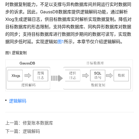
公
时数据复制能力，不足以支撑与异构数据库间并网运行实时数据同
告
步的诉求。因此，
GaussDB
数据库提供逻辑解码功能，通过解析
Xlog生成逻辑日志，供目标数据库实时解析实现数据复制。降低对
产
目标数据库的形态限制，支持异构数据库、同构异形数据库对数据
品
的同步；支持目标数据库进行数据同步期间的数据可读写，实现数
介
据同步低时延。实现逻辑如
图1
所示，本章节仅介绍逻辑解码。
绍
图1
逻辑复制
计
费
说
明
快
速
逻辑解码
入
门
上一篇：修复账本数据库
用
下一篇：逻辑解码
户