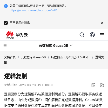
如需了解国际站更多云产品，请访问国际站。
https://www.huaweicloud.com/intl/
不再显示此消息
云数据库 GaussDB
文档首页
/
云数据库 GaussDB
/
特性指南（分布式_V2.0-8.x）
/
逻辑复
制
最
逻辑复制
新
动
更新时间：
2026-03-23 GMT+08:00
态
逻辑复制分为逻辑解码与数据复制两部分。逻辑解码提取事务级逻
服
辑日志，由业务或数据库中间件解析后完成数据复制。
GaussDB
数
务
据库支持通过数据迁移工具定期向异构数据库同步数据，不具备实