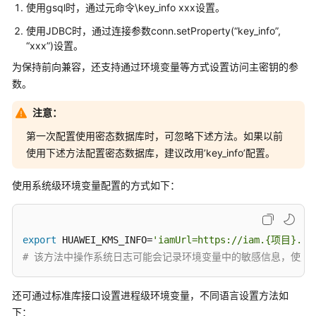
公
使用gsql时，通过元命令\key_info xxx设置。
告
使用JDBC时，通过连接参数conn.setProperty(“key_info”,
“xxx”)设置。
产
为保持前向兼容，还支持通过环境变量等方式设置访问主密钥的参
品
数。
介
绍
注意：
计
第一次配置使用密态数据库时，可忽略下述方法。如果以前
费
使用下述方法配置密态数据库，建议改用’key_info’配置。
说
明
使用系统级环境变量配置的方式如下：
快
速
export
 HUAWEI_KMS_INFO=
'iamUrl=https://iam.{项目}.m
入
# 该方法中操作系统日志可能会记录环境变量中的敏感信息，使用
门
用
还可通过标准库接口设置进程级环境变量，不同语言设置方法如
户
下：