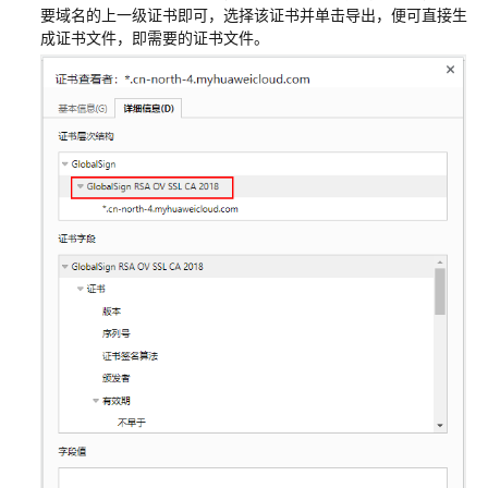
要域名的上一级证书即可，选择该证书并单击导出，便可直接生
密
成证书文件，即需要的证书文件。
态
等
值
查
询
概
述
使
用
gsql
操
作
密
态
数
据
库