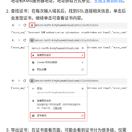
地址和KMS服务器地址，地址获取方式参见：
生成主密钥阶段
。
南
（分
查找证书：在每次输入域名后，找到SSL连接相关信息，单击后
布
会发现证书，继续单击可查看证书内容。
式
_V2.0-
8.x）
物
化
视
图
设
置
密
态
等
值
查
询
导出证书：在证书查看页面，可能会看到证书分为很多级，仅需