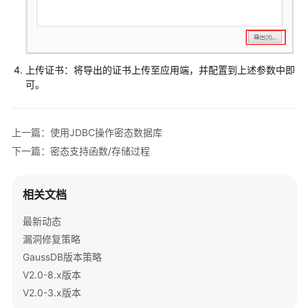
使
用
JDBC
操
上传证书：将导出的证书上传至应用端，并配置到上述参数中即
作
可。
密
态
数
上一篇：使用JDBC操作密态数据库
据
下一篇：密态支持函数/存储过程
库
前
相关文档
向
兼
最新动态
容
漏洞修复策略
与
GaussDB版本策略
安
V2.0-8.x版本
全
增
V2.0-3.x版本
强