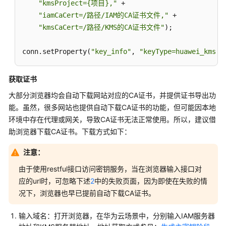
"kmsProject={项目},"
 +

例
"iamCaCert=/路径/IAM的CA证书文件,"
 +

常
"kmsCaCert=/路径/KMS的CA证书文件"
);

见
问
conn.setProperty(
"key_info"
, 
"keyType=huawei_kms
题
获取证书
视
大部分浏览器均会自动下载网站对应的CA证书，并提供证书导出功
频
帮
能。虽然，很多网站也提供自动下载CA证书的功能，但可能因本地
助
环境中存在代理或网关，导致CA证书无法正常使用。所以，建议借
助浏览器下载CA证书。下载方式如下：
特
性
注意：
指
由于使用restful接口访问密钥服务，当在浏览器输入接口对
南
应的url时，可忽略下述
2
中的失败页面，因为即使在失败的情
况下，浏览器也早已提前自动下载CA证书。
特
性
输入域名：打开浏览器，在华为云场景中，分别输入IAM服务器
指