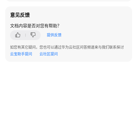
密
意见反馈
态
文档内容是否对您有帮助？
支
持
提供反馈
函
数/
如您有其它疑问，您也可以通过华为云社区问答频道来与我们联系探讨
存
云宝助手提问
云社区提问
储
过
程
透
明
数
据
加
密
设