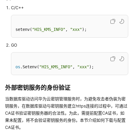
指
C/C++
南
开
发
setenv(
"HIS_KMS_INFO"
, 
"xxx"
);
指
南
GO
调
优
os
.Setenv(
"HIS_KMS_INFO"
, 
"xxx"
);
指
南
外部密钥服务的身份验证
参
考
当数据库驱动访问华为云密钥管理服务时，为避免攻击者伪装为密
钥服务，在数据库驱动与密钥服务建立https连接的过程中，可通过
最
CA证书验证密钥服务器的合法性。为此，需提前配置CA证书，如
佳
果未配置，将不会验证密钥服务的身份。本节介绍如何下载与配置
实
CA证书。
践