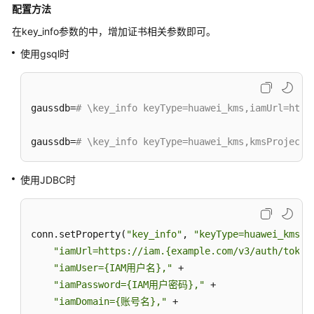
配置方法
性
在key_info参数的中，增加证书相关参数即可。
能
使用gsql时
白
皮
书
gaussdb=
# \key_info keyType=huawei_kms,iamUrl=
API
参
gaussdb=
# \key_info keyType=huawei_kms,kmsProje
考
使用JDBC时
SDK
参
考
conn.setProperty(
"key_info"
, 
"keyType=huawei_kms,"
场
"iamUrl=https://iam.{example.com/v3/auth/token
景
"iamUser={IAM用户名},"
 +

代
"iamPassword={IAM用户密码},"
 +

码
"iamDomain={账号名},"
 +

示