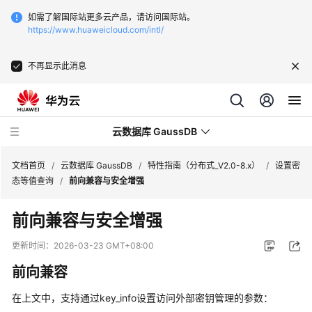
如需了解国际站更多云产品，请访问国际站。
https://www.huaweicloud.com/intl/
不再显示此消息
云数据库 GaussDB
文档首页
/
云数据库 GaussDB
/
特性指南（分布式_V2.0-8.x）
/
设置密
态等值查询
/
前向兼容与安全增强
最
前向兼容与安全增强
新
动
更新时间：
2026-03-23 GMT+08:00
态
前向兼容
服
在上文中，支持通过key_info设置访问外部密钥管理的参数：
务