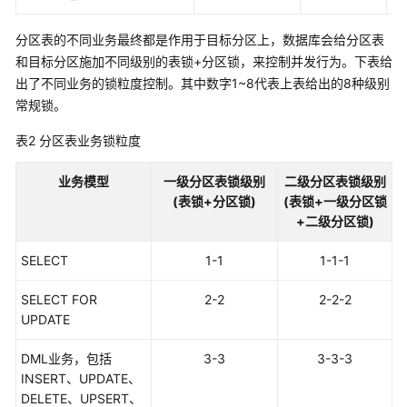
指
南
分区表的不同业务最终都是作用于目标分区上，数据库会给分区表
和目标分区施加不同级别的表锁+分区锁，来控制并发行为。下表给
开
出了不同业务的锁粒度控制。其中数字1~8代表上表给出的8种级别
发
常规锁。
指
南
表2
分区表业务锁粒度
调
业务模型
一级分区表锁级别
二级分区表锁级别
优
(表锁+分区锁)
(表锁+一级分区锁
指
+二级分区锁)
南
SELECT
1-1
1-1-1
参
考
SELECT FOR
2-2
2-2-2
UPDATE
最
佳
DML业务，包括
3-3
3-3-3
实
INSERT、UPDATE、
践
DELETE、UPSERT、