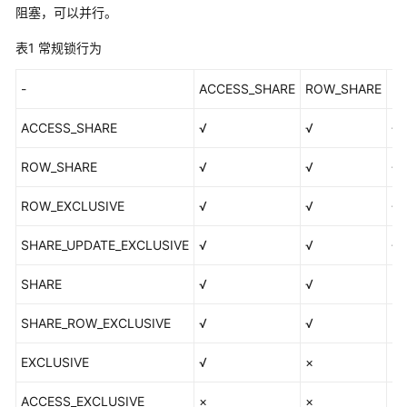
公
阻塞，可以并行。
告
表1
常规锁行为
产
-
ACCESS_SHARE
ROW_SHARE
R
品
介
ACCESS_SHARE
√
√
√
绍
ROW_SHARE
√
√
√
计
费
ROW_EXCLUSIVE
√
√
√
说
明
SHARE_UPDATE_EXCLUSIVE
√
√
√
快
SHARE
√
√
×
速
入
SHARE_ROW_EXCLUSIVE
√
√
×
门
EXCLUSIVE
√
×
×
用
户
ACCESS_EXCLUSIVE
×
×
×