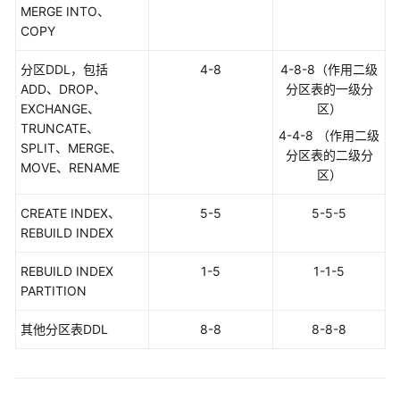
MERGE INTO、
性
COPY
能
白
分区DDL，包括
4-8
4-8-8（作用二级
皮
ADD、DROP、
分区表的一级分
书
EXCHANGE、
区）
TRUNCATE、
4-4-8 （作用二级
SPLIT、MERGE、
API
分区表的二级分
MOVE、RENAME
参
区）
考
CREATE INDEX、
5-5
5-5-5
SDK
REBUILD INDEX
参
考
REBUILD INDEX
1-5
1-1-5
PARTITION
场
其他分区表DDL
景
8-8
8-8-8
代
码
示