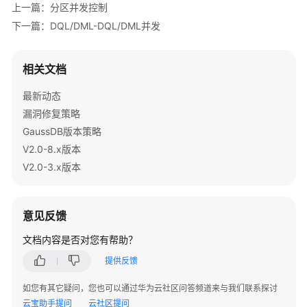
例
上一篇：分区并发控制
下一篇：DQL/DML-DQL/DML并发
常
见
问
相关文档
题
最新动态
漏洞修复策略
视
频
GaussDB版本策略
帮
V2.0-8.x版本
助
V2.0-3.x版本
特
性
意见反馈
指
南
文档内容是否对您有帮助？
提供反馈
特
性
如您有其它疑问，您也可以通过华为云社区问答频道来与我们联系探讨
指
云宝助手提问
云社区提问