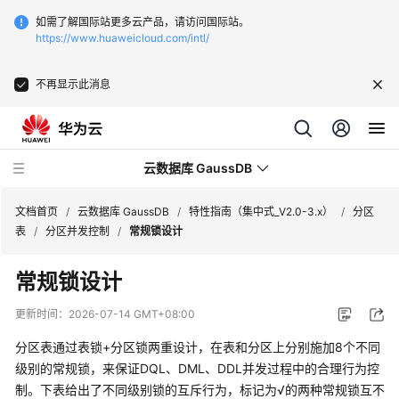
如需了解国际站更多云产品，请访问国际站。
https://www.huaweicloud.com/intl/
不再显示此消息
云数据库 GaussDB
文档首页
/
云数据库 GaussDB
/
特性指南（集中式_V2.0-3.x）
/
分区
表
/
分区并发控制
/
常规锁设计
最
常规锁设计
新
动
更新时间：
2026-07-14 GMT+08:00
态
分区表通过表锁+分区锁两重设计，在表和分区上分别施加8个不同
服
级别的常规锁，来保证DQL、DML、DDL并发过程中的合理行为控
务
制。下表给出了不同级别锁的互斥行为，标记为√的两种常规锁互不