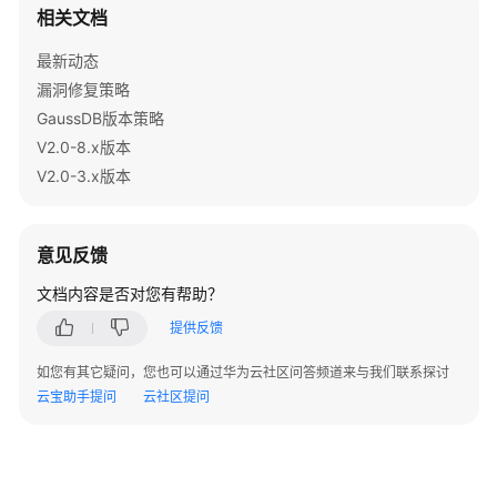
指
相关文档
南
最新动态
开
漏洞修复策略
发
GaussDB版本策略
指
V2.0-8.x版本
南
V2.0-3.x版本
调
优
意见反馈
指
南
文档内容是否对您有帮助？
提供反馈
参
考
如您有其它疑问，您也可以通过华为云社区问答频道来与我们联系探讨
云宝助手提问
云社区提问
最
佳
实
践