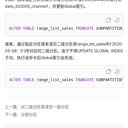
公
date_202005_channel1，并更新Global索引。
告
产
品
ALTER
TABLE
 range_list_sales 
TRUNCATE
 SUBPARTITION d
介
绍
或者，通过指定分区值来清空二级分区表range_list_sales中('2020-
05-08', '0')所对应的二级分区。由于不带UPDATE GLOBAL INDEX
计
子句，执行该命令后Global索引会失效。
费
说
明
ALTER
TABLE
 range_list_sales 
TRUNCATE
 SUBPARTITION 
F
快
速
入
门
上一篇：对二级分区表清空一级分区
下一篇：分割分区
用
户