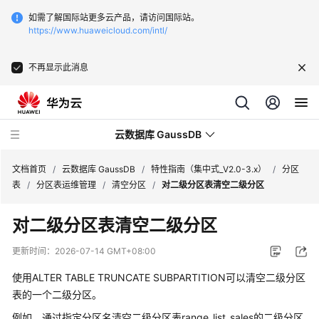
如需了解国际站更多云产品，请访问国际站。
https://www.huaweicloud.com/intl/
不再显示此消息
云数据库 GaussDB
文档首页
/
云数据库 GaussDB
/
特性指南（集中式_V2.0-3.x）
/
分区
表
/
分区表运维管理
/
清空分区
/
对二级分区表清空二级分区
最
对二级分区表清空二级分区
新
动
更新时间：
2026-07-14 GMT+08:00
态
使用ALTER TABLE TRUNCATE SUBPARTITION可以清空二级分区
服
表的一个二级分区。
务
例如，通过指定分区名清空二级分区表range_list_sales的二级分区