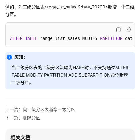
公
例如，对二级分区表range_list_sales的date_202004新增一个二级
告
分区。
产
品
介
ALTER
TABLE
 range_list_sales MODIFY 
PARTITION
 date_2
绍
须知：
计
费
当二级分区表的二级分区策略为HASH时，不支持通过ALTER
说
TABLE MODIFY PARTITION ADD SUBPARTITION命令新增
明
二级分区。
快
速
入
上一篇：向二级分区表新增一级分区
门
下一篇：删除分区
用
户
相关文档