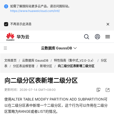
如需了解国际站更多云产品，请访问国际站。
https://www.huaweicloud.com/intl/
不再显示此消息
云数据库 GaussDB
文档首页
/
云数据库 GaussDB
/
特性指南（集中式_V2.0-3.x）
/
分区
表
/
分区表运维管理
/
新增分区
/
向二级分区表新增二级分区
最
向二级分区表新增二级分区
新
动
更新时间：
2026-07-14 GMT+08:00
态
使用ALTER TABLE MODIFY PARTITION ADD SUBPARTITION可
服
以在二级分区表中新增一个二级分区，这个行为可以作用在二级分
务
区策略为RANGE或者LIST的情况。