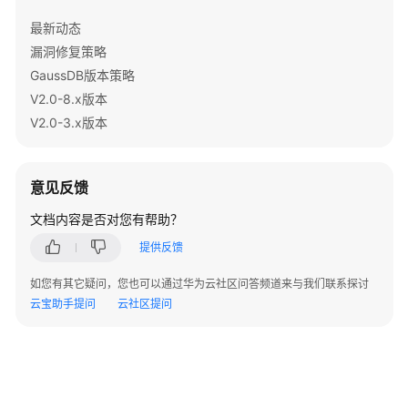
指
最新动态
南
漏洞修复策略
开
GaussDB版本策略
发
V2.0-8.x版本
指
V2.0-3.x版本
南
调
意见反馈
优
指
文档内容是否对您有帮助？
南
提供反馈
参
如您有其它疑问，您也可以通过华为云社区问答频道来与我们联系探讨
考
云宝助手提问
云社区提问
最
佳
实
践