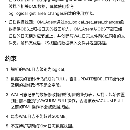
公
线找回相关DML数据，具体使用参考
告
pg_logical_get_area_changes函数的使用方法。
归档数据找回：OM_Agent通过pg_logical_get_area_changes函
产
品
数提供OBS上归档日志的找回能力，OM_Agent从OBS下载已经
介
归档的日志到对应节点上，并创建与WAL日志文件前8位同名的文
绍
件夹。解码完成后，将找回的数据存入文件并返回路径。
计
约束
费
说
解析的WAL日志级别为logical。
明
数据表的复制标识必须为FULL，否则UPDATE和DELETE操作涉
及到的被修改行不是全字段。
快
速
WAL日志记录的数据修改操作所对应的业务表，从找回起始位置
入
到目前不能执行VACUUM FULL操作，否则该表VACUUM FULL
门
之前的DML操作不会被数据找回。
每条WAL日志不能超过500MB。
用
不支持扩容前的Xlog日志数据找回。
户