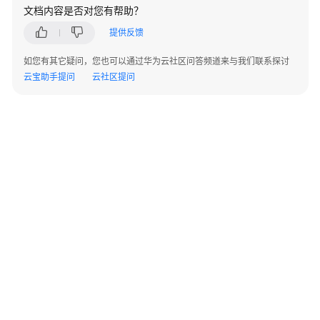
例
文档内容是否对您有帮助？
提供反馈
常
见
如您有其它疑问，您也可以通过华为云社区问答频道来与我们联系探讨
问
云宝助手提问
云社区提问
题
视
频
帮
助
特
性
指
南
特
©2026 Huaweicloud.com 版权所有
黔ICP备20004760号-14
苏B2-20130048号
性
A2.B1.B2-20070312
指
增值电信业务经营许可证：B1.B2-20200593 | 代理域名注册服务机构：新网、西数