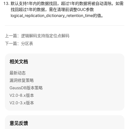
默认支持1年内的数据找回，超过1年的数据将被自动清除。如需
性
找回超过1年的数据，需在清理前调整GUC参数
logical_replication_dictionary_retention_time的值。
能
白
皮
书
上一篇：逻辑解码支持指定位点解码
下一篇：分区表
API
参
考
相关文档
最新动态
SDK
漏洞修复策略
参
考
GaussDB版本策略
V2.0-8.x版本
场
V2.0-3.x版本
景
代
码
意见反馈
示