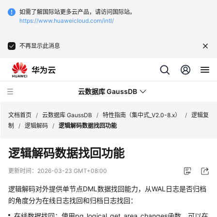
如需了解国际站更多云产品，请访问国际站。
https://www.huaweicloud.com/intl/
不再显示此消息
云数据库 GaussDB
文档首页
/
云数据库 GaussDB
/
特性指南（集中式_V2.0-8.x）
/
逻辑复
制
/
逻辑解码
/
逻辑解码数据找回功能
最
逻辑解码数据找回功能
新
动
更新时间：
2026-03-23 GMT+08:00
态
逻辑解码对外提供单节点DML数据找回能力，从WAL日志是否归档
服
的角度分为在线日志找回和归档日志找回：
务
在线数据找回：使用pg_logical_get_area_changes函数，可以在