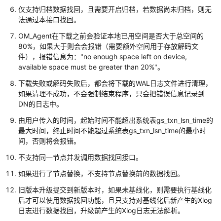
指
仅支持归档数据找回，且需要开启归档，若数据尚未归档，则无
南
法通过本接口找回。
OM_Agent在下载之前会验证本地已用空间是否大于总空间的
开
80%，如果大于则会会报错（需要额外空间用于存放解码文
发
件），报错信息为："no enough space left on device,
指
available space must be greater than 20%"。
南
下载失败或解码失败后，都会将下载的WAL日志文件进行清理，
调
如果清理不成功，不会强制结束程序，只会把错误信息记录到
优
DN的日志中。
指
由用户传入的时间，起始时间不能超出系统表gs_txn_lsn_time的
南
最大时间，终止时间不能超过系统表gs_txn_lsn_time的最小时
间，否则将会报错。
参
不支持同一节点并发调用数据找回接口。
考
如果进行了节点替换，不支持节点替换前的数据找回。
最
旧版本升级提交到新版本时，如果未基线化，则需要执行基线化
佳
后才可以使用数据找回功能，且只支持对基线化后新产生的Xlog
实
日志进行数据找回，升级前产生的Xlog日志无法解析。
践