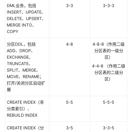
DML业务，包括
3-3
3-3-3
性
INSERT、UPDATE、
能
DELETE、UPSERT、
白
MERGE INTO、
皮
COPY
书
分区DDL，包括
4-8
4-8-8（作用二级
API
ADD、DROP、
分区表的一级分
参
EXCHANGE、
区）
考
TRUNCATE、
4-4-8 （作用二级
SPLIT、MERGE、
分区表的二级分
SDK
MOVE、RENAME；
区）
参
打开/关闭分区自动扩
考
展
CREATE INDEX（非
场
5-5
5-5-5
分类索引）、
景
REBUILD INDEX
代
码
CREATE INDEX（分
3-5
3-3-5
示