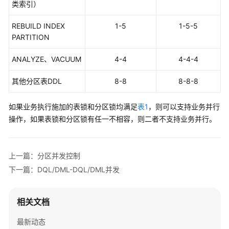
类索引）
例
REBUILD INDEX
1-5
1-5-5
常
PARTITION
见
问
ANALYZE、VACUUM
4-4
4-4-4
题
其他分区表DDL
8-8
8-8-8
视
频
如果业务执行施加的表锁和分区锁均满足
表1
，则可以支持业务并行
帮
操作，如果表锁和分区锁有任一不相容，则二者不支持业务并行。
助
特
性
上一篇：分区并发控制
指
下一篇：DQL/DML-DQL/DML并发
南
特
相关文档
性
最新动态
指