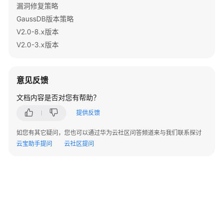
南
漏洞修复策略
（分
GaussDB版本策略
布
V2.0-8.x版本
式
V2.0-3.x版本
_V2.0-
8.x）
意见反馈
特
性
文档内容是否对您有帮助？
指
提供反馈
南
（集
如您有其它疑问，您也可以通过华为云社区问答频道来与我们联系探讨
中
云宝助手提问
云社区提问
式
_V2.0-
8.x）
物
化
视