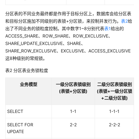
指
南
分区表的不同业务最终都是作用于目标分区上，数据库会给分区表
和目标分区施加不同级别的表锁+分区锁，来控制并发行为。
表2
给
开
出了不同业务的锁粒度控制。其中数字1~8分别代表
表1
给出的
发
ACCESS_SHARE、ROW_SHARE、ROW_EXCLUSIVE、
指
SHARE_UPDATE_EXCLUSIVE、SHARE、
南
SHARE_ROW_EXCLUSIVE、EXCLUSIVE、ACCESS_EXCLUSIVE
这8种级别的常规锁。
调
优
表2
分区表业务锁粒度
指
南
业务模型
一级分区表锁级别
二级分区表锁级别
(表锁+分区锁)
(表锁+一级分区锁
参
+二级分区锁)
考
SELECT
1-1
1-1-1
最
佳
SELECT FOR
2-2
2-2-2
实
UPDATE
践