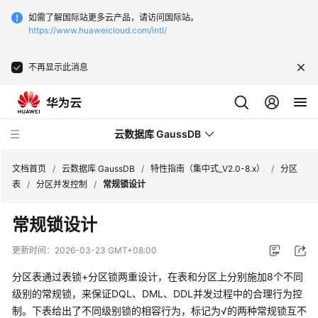
如需了解国际站更多云产品，请访问国际站。
https://www.huaweicloud.com/intl/
不再显示此消息
云数据库 GaussDB
文档首页
/
云数据库 GaussDB
/
特性指南（集中式_V2.0-8.x）
/
分区
表
/
分区并发控制
/
常规锁设计
最
常规锁设计
新
动
更新时间：
2026-03-23 GMT+08:00
态
分区表通过表锁+分区锁两重设计，在表和分区上分别施加8个不同
服
级别的常规锁，来保证DQL、DML、DDL并发过程中的合理行为控
务
制。下表给出了不同级别锁的相容行为，标记为√的两种常规锁互不