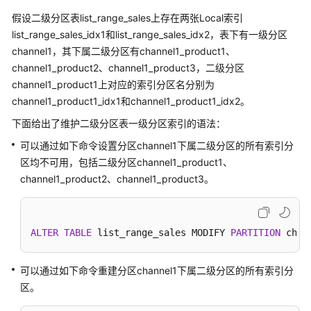
假设二级分区表list_range_sales上存在两张Local索引
性
list_range_sales_idx1和list_range_sales_idx2，表下有一级分区
能
channel1，其下属二级分区有channel1_product1、
白
channel1_product2、channel1_product3，二级分区
皮
书
channel1_product1上对应的索引分区名分别为
channel1_product1_idx1和channel1_product1_idx2。
API
下面给出了维护二级分区表一级分区索引的语法：
参
可以通过如下命令设置分区channel1下属二级分区的所有索引分
考
区均不可用，包括二级分区channel1_product1、
SDK
channel1_product2、channel1_product3。
参
考
ALTER
TABLE
 list_range_sales MODIFY 
PARTITION
 chan
场
景
可以通过如下命令重建分区channel1下属二级分区的所有索引分
代
码
区。
示