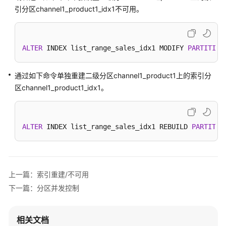
南
引分区channel1_product1_idx1不可用。
（分
布
式
ALTER
 INDEX list_range_sales_idx1 MODIFY 
PARTITION
_V2.0-
8.x）
通过如下命令单独重建二级分区channel1_product1上的索引分
特
区channel1_product1_idx1。
性
指
南
ALTER
 INDEX list_range_sales_idx1 REBUILD 
PARTITIO
（集
中
式
_V2.0-
8.x）
上一篇：索引重建/不可用
下一篇：分区并发控制
物
化
视
相关文档