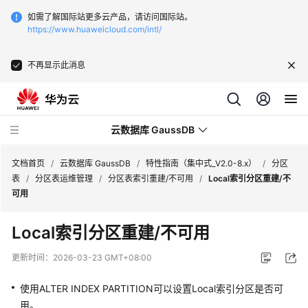
如需了解国际站更多云产品，请访问国际站。
https://www.huaweicloud.com/intl/
不再显示此消息
云数据库 GaussDB
文档首页
/
云数据库 GaussDB
/
特性指南（集中式_V2.0-8.x）
/
分区
表
/
分区表运维管理
/
分区表索引重建/不可用
/
Local索引分区重建/不
可用
最
新
Local索引分区重建/不可用
动
态
更新时间：
2026-03-23 GMT+08:00
服
使用ALTER INDEX PARTITION可以设置Local索引分区是否可
务
用。