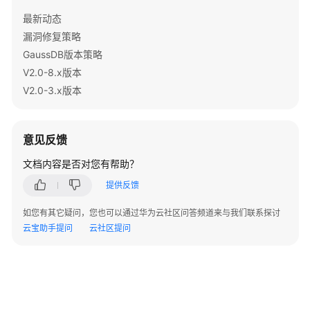
图
最新动态
设
漏洞修复策略
置
GaussDB版本策略
密
V2.0-8.x版本
态
V2.0-3.x版本
等
值
查
意见反馈
询
文档内容是否对您有帮助？
透
提供反馈
明
数
如您有其它疑问，您也可以通过华为云社区问答频道来与我们联系探讨
据
云宝助手提问
云社区提问
加
密
设
置