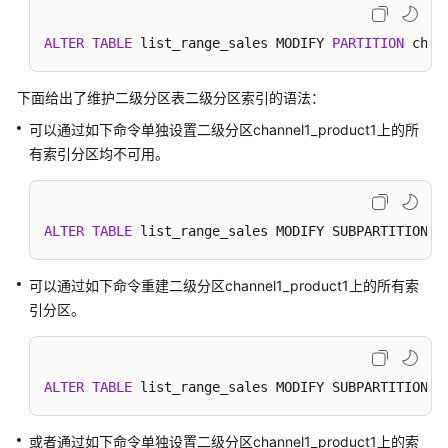
例
ALTER
TABLE
 list_range_sales MODIFY 
PARTITION
 chan
常
见
下面给出了维护二级分区表二级分区索引的语法：
问
题
可以通过如下命令单独设置二级分区channel1_product1上的所
有索引分区均不可用。
视
频
帮
ALTER
TABLE
 list_range_sales MODIFY SUBPARTITION c
助
特
可以通过如下命令重建二级分区channel1_product1上的所有索
性
引分区。
指
南
ALTER
TABLE
 list_range_sales MODIFY SUBPARTITION c
特
性
指
或者通过如下命令单独设置二级分区channel1_product1上的索