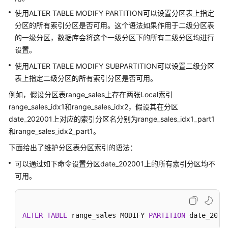
公
使用ALTER TABLE MODIFY PARTITION可以设置分区表上指定
告
分区的所有索引分区是否可用。这个语法如果作用于二级分区表
的一级分区，数据库会将这个一级分区下的所有二级分区均进行
产
设置。
品
介
使用ALTER TABLE MODIFY SUBPARTITION可以设置二级分区
绍
表上指定二级分区的所有索引分区是否可用。
例如，假设分区表range_sales上存在两张Local索引
计
range_sales_idx1和range_sales_idx2，假设其在分区
费
说
date_202001上对应的索引分区名分别为range_sales_idx1_part1
明
和range_sales_idx2_part1。
下面给出了维护分区表分区索引的语法：
快
可以通过如下命令设置分区date_202001上的所有索引分区均不
速
入
可用。
门
用
ALTER
TABLE
 range_sales MODIFY 
PARTITION
 date_2020
户