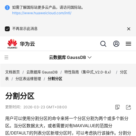
如需了解国际站更多云产品，请访问国际站。
https://www.huaweicloud.com/intl/
不再显示此消息
云数据库 GaussDB
文档首页
/
云数据库 GaussDB
/
特性指南（集中式_V2.0-8.x）
/
分区
表
/
分区表运维管理
/
分割分区
最
分割分区
新
动
更新时间：
2026-03-23 GMT+08:00
态
用户可以使用分割分区的命令来将一个分区分割为两个或多个新分
服
区。当分区数据太大，或者需要对有MAXVALUE的范围分
务
区/DEFAULT的列表分区新增分区时，可以考虑执行该操作。分割分