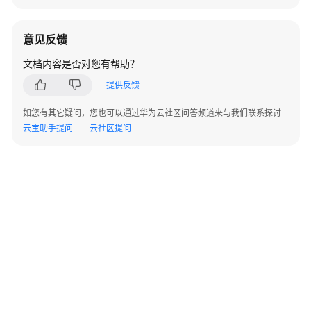
参
考
意见反馈
SDK
文档内容是否对您有帮助？
参
考
提供反馈
如您有其它疑问，您也可以通过华为云社区问答频道来与我们联系探讨
场
云宝助手提问
云社区提问
景
代
码
示
例
常
见
问
题
视