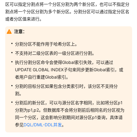
公
区可以指定分割点将一个分区分割为两个新分区，也可以不指定分
告
割点将一个分区分割为多个新分区。分割分区可以通过指定分区名
或者分区值来进行。
产
品
注意：
介
绍
分割分区不能作用于哈希分区上。
不支持对二级分区表的一级分区进行分割。
计
执行分割分区命令会使得Global索引失效，可以通过
费
UPDATE GLOBAL INDEX子句来同步更新Global索引，或
说
者用户自行重建Global索引。
明
分割的目标分区如果包含分类索引时，该分区不支持分
快
割。
速
分割后的新分区，可以与源分区名字相同，比如将分区p1
入
分割为p1,p2。但数据库不会将分割前后相同名的分区视为
门
同一个分区，这会影响分割期间对源分区p1查询，具体请
参见
DQL/DML-DDL并发
。
用
户