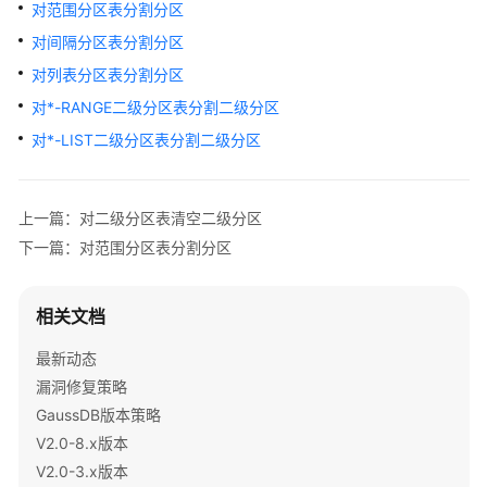
对范围分区表分割分区
指
南
对间隔分区表分割分区
对列表分区表分割分区
开
对*-RANGE二级分区表分割二级分区
发
指
对*-LIST二级分区表分割二级分区
南
最
上一篇：对二级分区表清空二级分区
佳
下一篇：对范围分区表分割分区
实
践
相关文档
性
能
最新动态
白
漏洞修复策略
皮
GaussDB版本策略
书
V2.0-8.x版本
V2.0-3.x版本
API