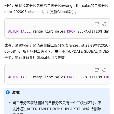
公
例如，通过指定分区名删除二级分区表range_list_sales的二级分区
告
date_202005_channel1，并更新Global索引。
产
品
介
ALTER
TABLE
 range_list_sales 
DROP
 SUBPARTITION date_
绍
或者，通过指定分区值来删除二级分区表range_list_sales中('2020-
计
05-08', '0')所对应的二级分区。由于不带UPDATE GLOBAL INDEX
费
子句，执行该命令后Global索引会失效。
说
明
快
ALTER
TABLE
 range_list_sales 
DROP
 SUBPARTITION 
FOR
 (
速
入
须知：
门
当二级分区表所删除的目标分区只有一个二级分区时，不
用
支持通过ALTER TABLE DROP SUBPARTITION命令删除二
户