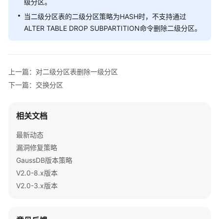
级分区。
指
南
当二级分区表的二级分区策略为HASH时，不支持通过
ALTER TABLE DROP SUBPARTITION命令删除二级分区。
开
发
指
南
上一篇：对二级分区表删除一级分区
下一篇：交换分区
调
优
指
相关文档
南
最新动态
参
漏洞修复策略
考
GaussDB版本策略
V2.0-8.x版本
最
V2.0-3.x版本
佳
实
践