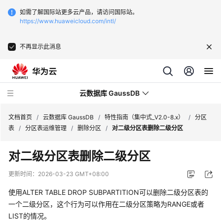
如需了解国际站更多云产品，请访问国际站。
https://www.huaweicloud.com/intl/
不再显示此消息
云数据库 GaussDB
文档首页
/
云数据库 GaussDB
/
特性指南（集中式_V2.0-8.x）
/
分区
表
/
分区表运维管理
/
删除分区
/
对二级分区表删除二级分区
最
对二级分区表删除二级分区
新
动
更新时间：
2026-03-23 GMT+08:00
态
使用ALTER TABLE DROP SUBPARTITION可以删除二级分区表的
服
一个二级分区，这个行为可以作用在二级分区策略为RANGE或者
务
LIST的情况。