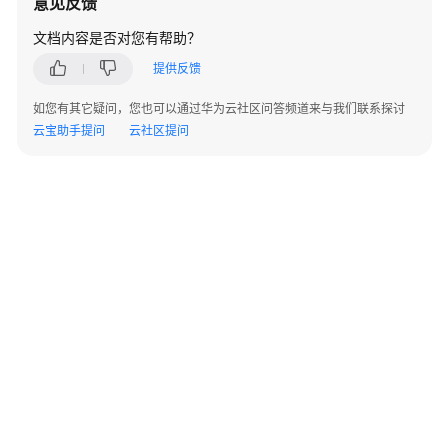
意见反馈
性
文档内容是否对您有帮助？
能
提供反馈
白
皮
如您有其它疑问，您也可以通过华为云社区问答频道来与我们联系探讨
书
云宝助手提问
云社区提问
API
参
考
SDK
参
考
场
景
代
码
©2026 Huaweicloud.com 版权所有
黔ICP备20004760号-14
苏B2-20130048号
示
A2.B1.B2-20070312