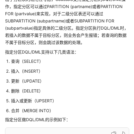
公
作，指定分区可以通过PARTITION (partname)或者PARTITION
告
FOR (partvalue)来实现，对于二级分区表还可以通过
SUBPARTITION (subpartname)或者SUBPARTITION FOR
产
(subpartvalue)指定具体的二级分区。指定分区执行DQL/DML时，
品
若插入的数据不属于目标分区，则业务会产生报错；若查询的数据
介
不属于目标分区，则会跳过该数据的处理。
绍
指定分区DQL/DML支持以下几类语法：
计
查询（SELECT）
费
说
插入（INSERT）
明
更新（UPDATE）
快
删除（DELETE）
速
插入或更新（UPSERT）
入
门
合并（MERGE INTO）
指定分区做DQL/DML的示例如下：
用
户