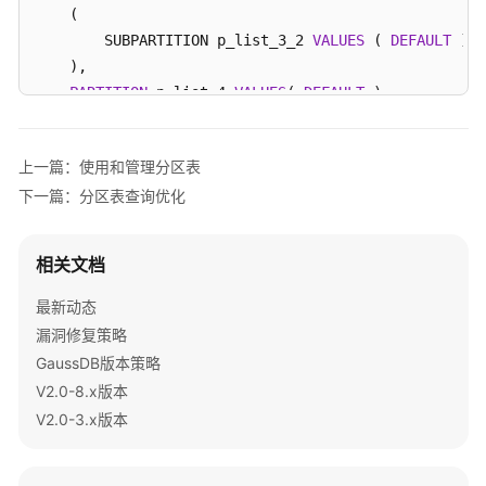
参
    (

考
        SUBPARTITION p_list_3_2 
VALUES
 ( 
DEFAULT
 )

    ),

SDK
PARTITION
 p_list_4 
VALUES
( 
DEFAULT
 ),

参
PARTITION
 p_list_5 
VALUES
(
20
,
21
,
22
,
23
,
24
,
25
,
26
,
2
考
    (

上一篇：使用和管理分区表
        SUBPARTITION p_list_5_1 
VALUES
 ( 
0
,
1
,
2
,
3
,
4
,
5
场
下一篇：分区表查询优化
        SUBPARTITION p_list_5_2 
VALUES
 ( 
DEFAULT
 ),

景
        SUBPARTITION p_list_5_3 
VALUES
 ( 
10
,
11
,
12
,
13
代
        SUBPARTITION p_list_5_4 
VALUES
 ( 
20
,
21
,
22
,
23
码
相关文档
        SUBPARTITION p_list_5_5 
VALUES
 ( 
30
,
31
,
32
,
33
示
例
    ),

最新动态
PARTITION
 p_list_6 
VALUES
(
30
,
31
,
32
,
33
,
34
,
35
,
36
,
3
漏洞修复策略
常
PARTITION
 p_list_7 
VALUES
(
40
,
41
,
42
,
43
,
44
,
45
,
46
,
4
GaussDB版本策略
见
    (

V2.0-8.x版本
问
        SUBPARTITION p_list_7_1 
VALUES
 ( 
DEFAULT
 )

V2.0-3.x版本
题
    )

) ENABLE 
ROW
视
/* 导入数据 */