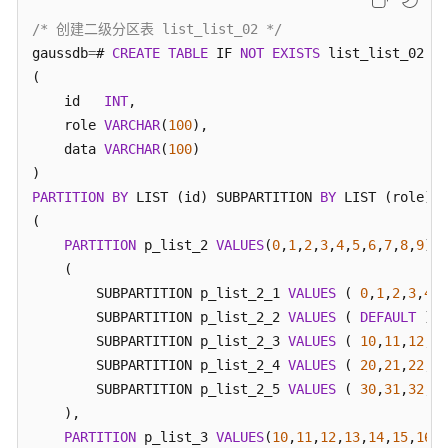
指
/* 创建二级分区表 list_list_02 */
南
gaussdb
=
# 
CREATE
TABLE
 IF 
NOT
EXISTS
 list_list_02

开
(

发
    id   
INT
,

指
    role 
VARCHAR
(
100
),

南
    data 
VARCHAR
(
100
)

最
PARTITION
BY
 LIST (id) SUBPARTITION 
BY
 LIST (role)

佳
(

实
PARTITION
 p_list_2 
VALUES
(
0
,
1
,
2
,
3
,
4
,
5
,
6
,
7
,
8
,
9
)

践
    (

        SUBPARTITION p_list_2_1 
VALUES
 ( 
0
,
1
,
2
,
3
,
4
,
5
性
        SUBPARTITION p_list_2_2 
VALUES
 ( 
DEFAULT
 ),

能
        SUBPARTITION p_list_2_3 
VALUES
 ( 
10
,
11
,
12
,
13
白
        SUBPARTITION p_list_2_4 
VALUES
 ( 
20
,
21
,
22
,
23
皮
书
        SUBPARTITION p_list_2_5 
VALUES
 ( 
30
,
31
,
32
,
33
    ),

API
PARTITION
 p_list_3 
VALUES
(
10
,
11
,
12
,
13
,
14
,
15
,
16
,
1