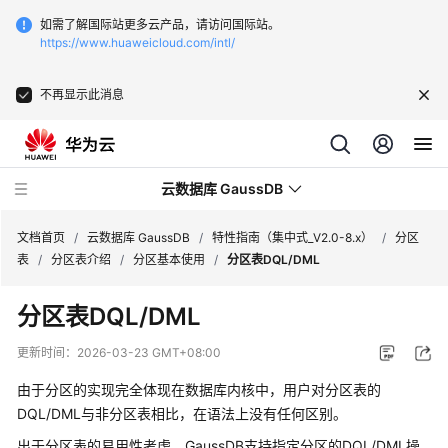
如需了解国际站更多云产品，请访问国际站。
https://www.huaweicloud.com/intl/
不再显示此消息
云数据库 GaussDB
文档首页
/
云数据库 GaussDB
/
特性指南（集中式_V2.0-8.x）
/
分区
表
/
分区表介绍
/
分区基本使用
/
分区表DQL/DML
最
分区表DQL/DML
新
动
更新时间：
2026-03-23 GMT+08:00
态
由于分区的实现完全体现在数据库内核中，用户对分区表的
服
DQL/DML与非分区表相比，在语法上没有任何区别。
务
出于分区表的易用性考虑，
GaussDB
支持指定分区的DQL/DML操