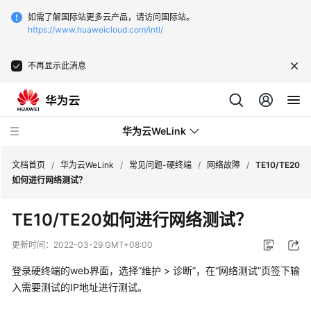
如需了解国际站更多云产品，请访问国际站。
https://www.huaweicloud.com/intl/
不再显示此消息
华为云WeLink
文档首页
/
华为云WeLink
/
常见问题-硬终端
/
网络故障
/
TE10/TE20
如何进行网络测试？
产
TE10/TE20如何进行网络测试？
品
介
更新时间：
2022-03-29 GMT+08:00
绍
登录硬终端的web界面，选择“维护 > 诊断”，在“网络测试”页签下输
购
入需要测试的IP地址进行测试。
买