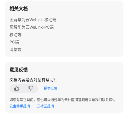
指
相关文档
南
图解华为云WeLink-移动端
免
图解华为云WeLink-PC端
费
移动端
注
册
PC端
企
鸿蒙端
业
套
餐
意见反馈
快
文档内容是否对您有帮助？
速
提供反馈
入
门
如您有其它疑问，您也可以通过华为云社区问答频道来与我们联系探讨
云宝助手提问
云社区提问
企
业
管