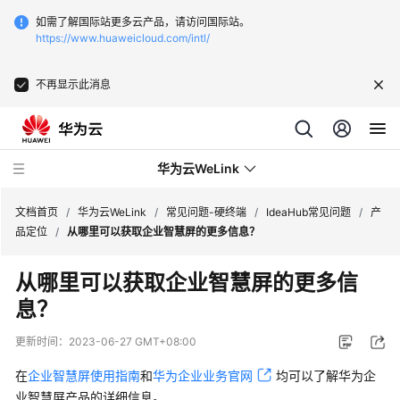
如需了解国际站更多云产品，请访问国际站。
https://www.huaweicloud.com/intl/
不再显示此消息
华为云WeLink
文档首页
/
华为云WeLink
/
常见问题-硬终端
/
IdeaHub常见问题
/
产
品定位
/
从哪里可以获取企业智慧屏的更多信息？
产
从哪里可以获取企业智慧屏的更多信
品
息？
介
绍
更新时间：
2023-06-27 GMT+08:00
购
在
企业智慧屏使用指南
和
华为企业业务官网
均可以了解华为企
买
业智慧屏产品的详细信息。