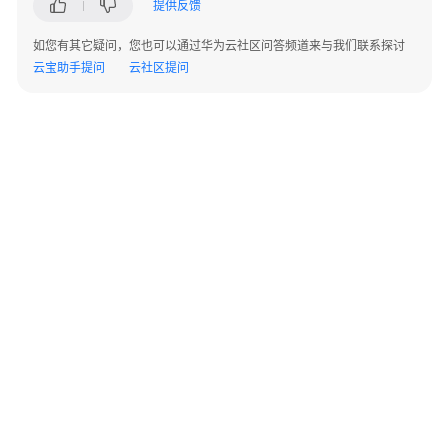
理
提供反馈
员
如您有其它疑问，您也可以通过华为云社区问答频道来与我们联系探讨
指
云宝助手提问
云社区提问
南
客
户
端
用
户
指
南
硬
件
终
端
©2026 Huaweicloud.com 版权所有
黔ICP备20004760号-14
苏B2-20130048号
A2.B1.B2-20070312
配
增值电信业务经营许可证：B1.B2-20200593 | 代理域名注册服务机构：新网、西数
置
电子营业执照
贵公网安备 52990002000093号
指