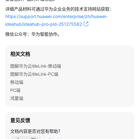
指
详细产品材料可通过华为企业业务的技术支持网站获取：
南
https://support.huawei.com/enterprise/zh/huawei-
免
ideahub/ideahub-pro-pid-251275582
费
微信公众号：华为智能协作。
注
册
企
相关文档
业
套
图解华为云WeLink-移动端
餐
图解华为云WeLink-PC端
移动端
快
PC端
速
鸿蒙端
入
门
意见反馈
企
业
文档内容是否对您有帮助？
管