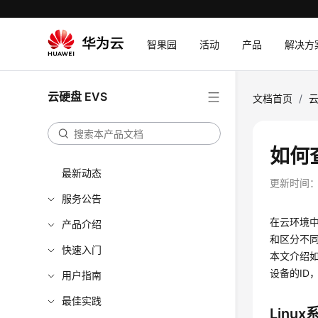
智果园
活动
产品
解决方
云硬盘 EVS
文档首页
/
云
如何
最新动态
更新时间
服务公告
在云环境
产品介绍
和区分不
快速入门
本文介绍如
设备的ID
用户指南
最佳实践
Linu