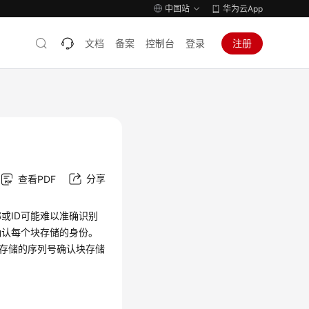
中国站
华为云App
文档
备案
控制台
登录
注册
分享
查看PDF
或ID可能难以准确识别
确认每个块存储的身份。
过块存储的序列号确认块存储