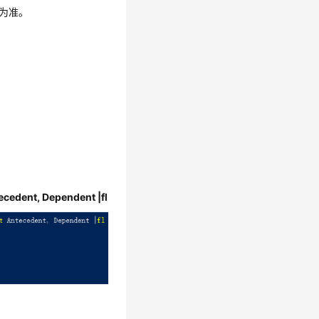
况为准。
cedent, Dependent |fl