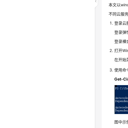
本文以wi
不同
云服
登录
云
登录弹
登录裸
打开Win
在开始菜
使用命
Get-Ci
图中示