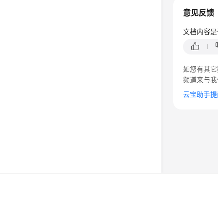
意见反馈
文档内容是
如您有其它
频道来与我
云宝助手提
©2026 Huaweicloud.com 版权所有
黔ICP备20004760号-
增值电信业务经营许可证：B1.B2-20200593 | 代理域名
电子营业执照
贵公网安备 52990002000093号