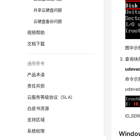
共享云硬盘问题
云硬盘备份问题
视频帮助
文档下载
图中示
查询块
通用参考
udevad
产品术语
命令示
责任共担
udevad
云服务等级协议（SLA）
白皮书资源
ID_S
支持区域
系统权限
Win