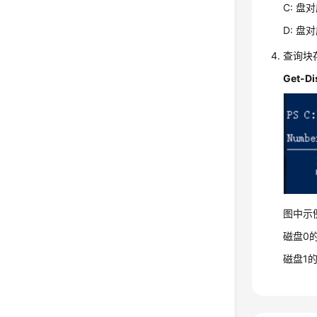
C: 盘
D: 盘
查询块
Get-Di
图中示
磁盘0的序
磁盘1的序