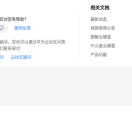
相关文档
否对您有帮助？
最新动态
提供反馈
快照商用公告
图解云硬盘
疑问，您也可以通过华为云社区问答
什么是云硬盘
们联系探讨
产品功能
问
云社区提问
14
苏B2-20130048号
A2.B1.B2-20070312
注册服务机构：新网、西数