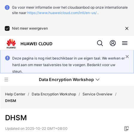
Ga voor meer informatie over het cloudaanbod op onze internationale
site naar
https://www.huaweicloud.com/intl/en-us/
.
Niet meer weergeven
Deze pagina is nog niet beschikbaar in uw eigen taal. We werken er
hard aan om meer taalversies toe te voegen. Bedankt voor uw
steun.
Data Encryption Workshop
Help Center
/
Data Encryption Workshop
/
Service Overview
/
DHSM
What's
DHSM
New
Updated on
2025-10-22 GMT+08:00
Service