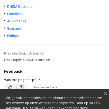
Overview
DHSM Illustration
Functions
Billing
Advantages
Getting
Scenario
Started
Editions
User
Guide
Previous topic: Scenario
Next topic: DHSM Illustration
Best
Practices
Feedback
API
Was this page helpful?
Reference
Provide feedback
SDK
Wij gebruiken cookies om de inhoud te personaliseren en om
Reference
het verkeer op onze website te analyseren. Door op 'ALLES
AANVAARDEN' te klikken, gaat u akkoord met deze