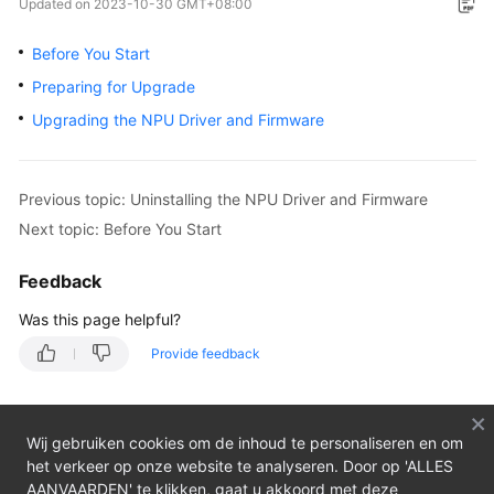
Updated on
2023-10-30 GMT+08:00
Overview
Before You Start
Service
Preparing for Upgrade
Overview
Upgrading the NPU Driver and Firmware
Getting
Started
Previous topic: Uninstalling the NPU Driver and Firmware
User
Next topic: Before You Start
Guide
Feedback
Private
Was this page helpful?
Image
Creation
Provide feedback
Guide
Best
Wij gebruiken cookies om de inhoud te personaliseren en om
Practices
het verkeer op onze website te analyseren. Door op 'ALLES
AANVAARDEN' te klikken, gaat u akkoord met deze