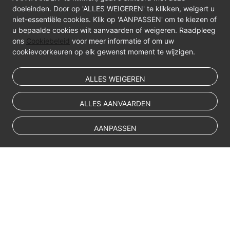
API
doeleinden. Door op 'ALLES WEIGEREN' te klikken, weigert u
Reference
niet-essentiële cookies. Klik op 'AANPASSEN' om te kiezen of
u bepaalde cookies wilt aanvaarden of weigeren. Raadpleeg
SDK
ons
Cookiebeleid
voor meer informatie of om uw
Reference
cookievoorkeuren op elk gewenst moment te wijzigen.
FAQs
ALLES WEIGEREN
Troubleshooting
ALLES AANVAARDEN
Videos
AANPASSEN
© Sparkoo Technologies Ireland Co. Limited 2026
Company Name: Sparkoo Technologies Ireland Co. Limited, a private