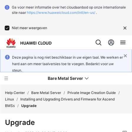
Ga voor meer informatie over het cloudaanbod op onze internationale
site naar
https://www.huaweicloud.com/intl/en-us/
.
Niet meer weergeven
Deze pagina is nog niet beschikbaar in uw eigen taal. We werken er
hard aan om meer taalversies toe te voegen. Bedankt voor uw
steun.
Bare Metal Server
Help Center
/
Bare Metal Server
/
Private Image Creation Guide
/
Linux
/
Installing and Upgrading Drivers and Firmware for Ascend
BMSs
/
Upgrade
What's
New
Upgrade
Function