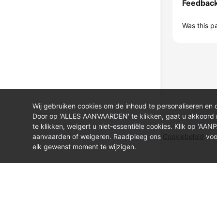
Feedbac
Was this p
Wij gebruiken cookies om de inhoud te personaliseren en 
Door op 'ALLES AANVAARDEN' te klikken, gaat u akkoord
te klikken, weigert u niet-essentiële cookies. Klik op 'AA
aanvaarden of weigeren. Raadpleeg ons
Cookiebeleid
voo
elk gewenst moment te wijzigen.
© Sparkoo Technologies Ireland Co. Limited 2026
Company Name: Sparkoo Technologies Ireland Co. Limited, a private