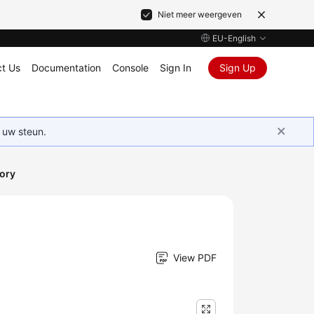
Niet meer weergeven
EU-English
t Us
Documentation
Console
Sign In
Sign Up
 uw steun.
ory
View PDF