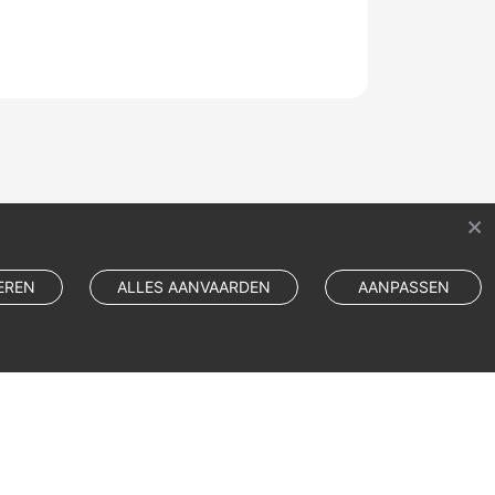
EREN
ALLES AANVAARDEN
AANPASSEN
Cookie Settings
Cookie Policy
Site Terms
Privacy Statement