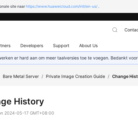
onale site naar
https://www.huaweicloud.com/intl/en-us/
.
Contac
tners
Developers
Support
About Us
 werken er hard aan om meer taalversies toe te voegen. Bedankt voor
/
Bare Metal Server
/
Private Image Creation Guide
/
Change Hist
ge History
on
2024-05-17 GMT+08:00