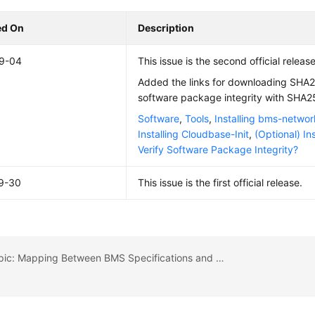
ed On
Description
9-04
This issue is the second official release
Added the links for downloading SHA
software package integrity with SHA25
Software
,
Tools
,
Installing bms-networ
Installing Cloudbase-Init
,
(Optional) In
Verify Software Package Integrity?
9-30
This issue is the first official release.
Previous topic: Mapping Between BMS Specifications and Drivers