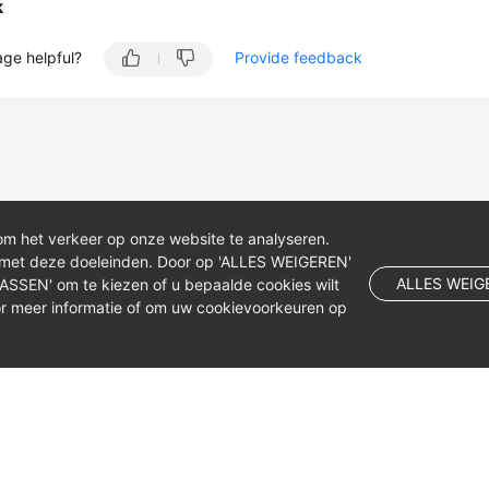
k
age helpful?
Provide feedback
om het verkeer op onze website te analyseren.
 met deze doeleinden. Door op 'ALLES WEIGEREN'
ALLES WEIG
NPASSEN' om te kiezen of u bepaalde cookies wilt
r meer informatie of om uw cookievoorkeuren op
 company limited by shares.