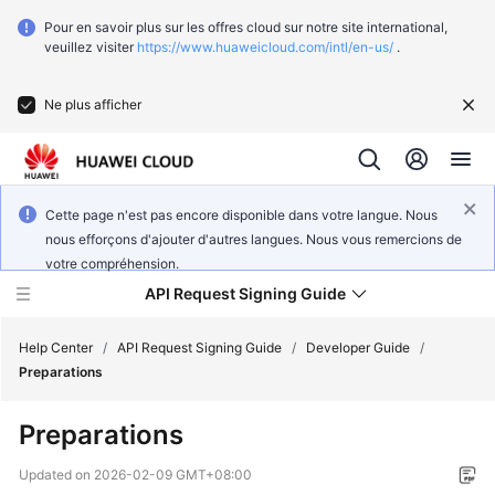
Pour en savoir plus sur les offres cloud sur notre site international,
veuillez visiter
https://www.huaweicloud.com/intl/en-us/
.
Ne plus afficher
Cette page n'est pas encore disponible dans votre langue. Nous
nous efforçons d'ajouter d'autres langues. Nous vous remercions de
votre compréhension.
API Request Signing Guide
Help Center
/
API Request Signing Guide
/
Developer Guide
/
Preparations
Developer
Preparations
Guide
Updated on
2026-02-09 GMT+08:00