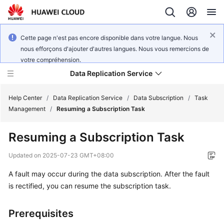
Cette page n'est pas encore disponible dans votre langue. Nous
nous efforçons d'ajouter d'autres langues. Nous vous remercions de
votre compréhension.
Data Replication Service
Help Center
/
Data Replication Service
/
Data Subscription
/
Task
Management
/
Resuming a Subscription Task
What's
Resuming a Subscription Task
New
Updated on
2025-07-23 GMT+08:00
Function
A fault may occur during the data subscription. After the fault
Overview
is rectified, you can resume the subscription task.
Service
Overview
Prerequisites