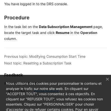
Billing
You have logged in to the DRS console.
Preparations
Procedure
Real-
In the task list on the
Data Subscription Management
page,
Time
locate the target task and click
Resume
in the
Operation
Migration
column.
Backup
Migration
Previous topic: Modifying Consumption Start Time
Next topic: Resetting a Subscription Task
Real-
Time
Feedback
Synchronization
Was this page helpful?
Nous utilisons des cookies pour personnaliser le contenu et
Data
analyser le trafic sur notre site web. En cliquant sur
Provide feedback
Subscription
"ACCEPTER TOUT", vous consentez à ces objectifs. En
cliquant sur "REFUSER TOUT", vous refusez les cookies non
essentiels. Cliquez sur "PERSONNALISER" pour choisir
Real-
d'accepter ou de refuser certains cookies. Pour en savoir
Time