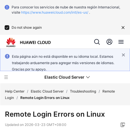
Para conocer los servicios de nube de nuestra región Internacional,
visite
https://www.huaweicloud.com/intl/es-us/
.
Do not show again
Esta página aún no está disponible en su idioma local. Estamos
trabajando arduamente para agregar más versiones de idiomas.
Gracias por tu apoyo.
Elastic Cloud Server
Help Center
/
Elastic Cloud Server
/
Troubleshooting
/
Remote
Login
/
Remote Login Errors on Linux
What's
Remote Login Errors on Linux
New
Updated on
2026-03-23 GMT+08:00
Service