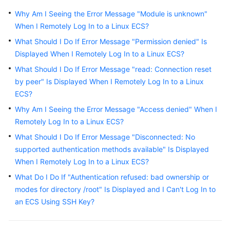
Overview
Why Am I Seeing the Error Message "Module is unknown"
When I Remotely Log In to a Linux ECS?
Billing
What Should I Do If Error Message "Permission denied" Is
Displayed When I Remotely Log In to a Linux ECS?
Getting
Started
What Should I Do If Error Message "read: Connection reset
by peer" Is Displayed When I Remotely Log In to a Linux
User
ECS?
Guide
Why Am I Seeing the Error Message "Access denied" When I
Remotely Log In to a Linux ECS?
Best
What Should I Do If Error Message "Disconnected: No
Practices
supported authentication methods available" Is Displayed
When I Remotely Log In to a Linux ECS?
API
Reference
What Do I Do If "Authentication refused: bad ownership or
modes for directory /root" Is Displayed and I Can't Log In to
SDK
an ECS Using SSH Key?
Reference