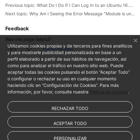
FAQs
Previous topic: What Do I Do If I Can Log In to an Ubuntu 16.04 ECS Using SSH But the VNC Login Page Cannot Be Displayed?
Next topic: Why Am I Seeing the Error Message "Module is unknown" When I Remotely Log In to a Linux ECS?
Troubleshooting
Feedback
Videos
Was this page helpful?
Utilizamos cookies propias y de terceros para fines analíticos
Provide feedback
y para mostrarle publicidad personalizada en base a un
perfil elaborado a partir de sus hábitos de navegación, así
como para analizar el tráfico en nuestro sitio web. Puede
aceptar todas las cookies pulsando el botón “Aceptar Todo”
o configurar o rechazar su uso en cualquier momento
haciendo clic en “Configuración de Cookies”. Para más
información, por favor, consulte nuestra
Política de cookies
.
RECHAZAR TODO
ACEPTAR TODO
PERSONALIZAR