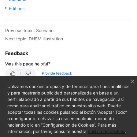
Started
Editions
User
Guide
Previous topic: Scenario
Next topic: DHSM Illustration
Best
Practices
Feedback
API
Was this page helpful?
Reference
Provide feedback
SDK
Utilizamos cookies propias y de terceros para fines analíticos
Reference
y para mostrarle publicidad personalizada en base a un
perfil elaborado a partir de sus hábitos de navegación, así
FAQs
como para analizar el tráfico en nuestro sitio web. Puede
aceptar todas las cookies pulsando el botón “Aceptar Todo”
Videos
o configurar o rechazar su uso en cualquier momento
haciendo clic en “Configuración de Cookies”. Para más
información, por favor, consulte nuestra
Política de cookies
.