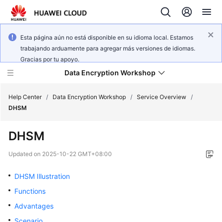
Esta página aún no está disponible en su idioma local. Estamos
trabajando arduamente para agregar más versiones de idiomas.
Gracias por tu apoyo.
Data Encryption Workshop
Help Center
/
Data Encryption Workshop
/
Service Overview
/
DHSM
What's
DHSM
New
Updated on
2025-10-22 GMT+08:00
Service
Overview
DHSM Illustration
Functions
Billing
Advantages
Getting
Scenario