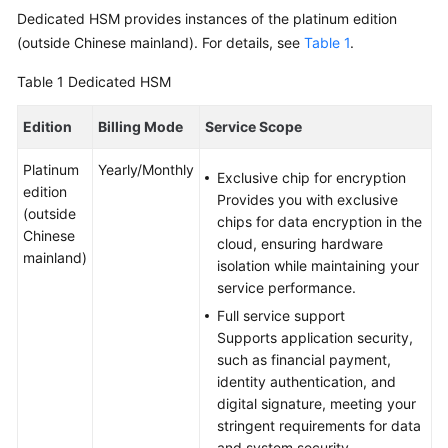
Dedicated HSM provides instances of the platinum edition
Overview
(outside Chinese mainland). For details, see
Table 1
.
Billing
Table 1
Dedicated HSM
Getting
Edition
Billing Mode
Service Scope
Started
Platinum
Yearly/Monthly
Exclusive chip for encryption
User
edition
Provides you with exclusive
Guide
(outside
chips for data encryption in the
Chinese
cloud, ensuring hardware
Best
mainland)
isolation while maintaining your
Practices
service performance.
API
Full service support
Reference
Supports application security,
such as financial payment,
identity authentication, and
SDK
digital signature, meeting your
Reference
stringent requirements for data
and system security.