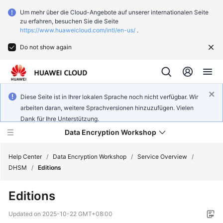
Um mehr über die Cloud-Angebote auf unserer internationalen Seite
zu erfahren, besuchen Sie die Seite
https://www.huaweicloud.com/intl/en-us/
.
Do not show again
Diese Seite ist in Ihrer lokalen Sprache noch nicht verfügbar. Wir
arbeiten daran, weitere Sprachversionen hinzuzufügen. Vielen
Dank für Ihre Unterstützung.
Data Encryption Workshop
Help Center
/
Data Encryption Workshop
/
Service Overview
/
DHSM
/
Editions
What's
Editions
New
Updated on
2025-10-22 GMT+08:00
Service