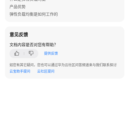
实
产品优势
践
弹性负载均衡是如何工作的
API
参
意见反馈
考
文档内容是否对您有帮助？
SDK
提供反馈
参
考
如您有其它疑问，您也可以通过华为云社区问答频道来与我们联系探讨
云宝助手提问
云社区提问
场
景
代
码
示
例
常
见