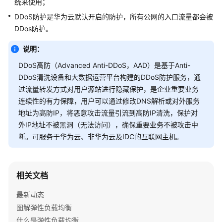
统来使用；
介
绍
DDoS防护是华为云默认开启的防护，所有公网的入口流量都会被
DDos防护。
计
费
说明：
说
DDoS高防（Advanced Anti-DDoS，AAD）是基于Anti-
明
DDoS清洗设备和大数据运营平台构建的DDoS防护服务，通
过流量转发方式对用户源站进行隐藏保护，是企业重要业务
快
连续性的有力保障，用户可以通过修改DNS解析或对外服务
速
地址为高防IP，将恶意攻击流量引流到高防IP清洗，保护对
入
外IP地址不被黑洞（无法访问），确保重要业务不被攻击中
门
断。可服务于华为云、非华为云及IDC的互联网主机。
用
户
指
相关文档
南
最新动态
最
图解弹性负载均衡
佳
什么是弹性负载均衡