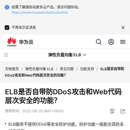
如需了解国际站更多云产品，请访问国际站。
https://www.huaweicloud.com/intl/
不再显示此消息
弹性负载均衡 ELB
文档首页
/
弹性负载均衡 ELB
/
常见问题
/
功能支持
/
ELB是否自带防
DDoS攻击和Web代码层次安全的功能？
最
ELB是否自带防DDoS攻击和Web代码
新
层次安全的功能？
动
态
更新时间：
2022-06-25 GMT+08:00
产
ELB服务不提供DDoS等安全防护功能，防护功能一般配合高防系
品